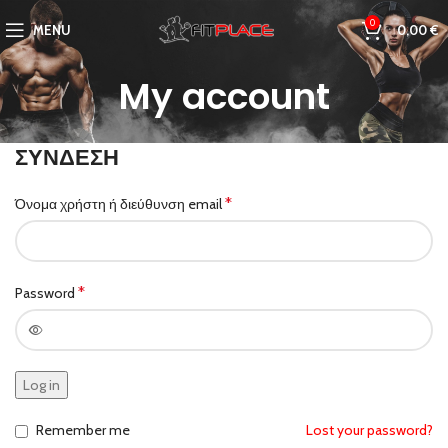
0
MENU
0,00
€
My account
ΣΎΝΔΕΣΗ
*
Όνομα χρήστη ή διεύθυνση email
*
Password
Log in
Remember me
Lost your password?