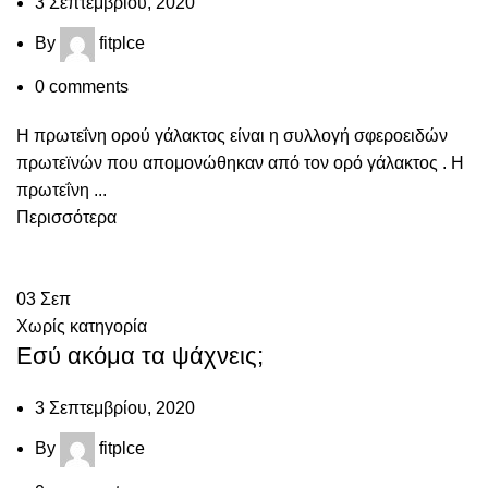
3 Σεπτεμβρίου, 2020
By
fitplce
0
comments
Η πρωτεΐνη ορού γάλακτος είναι η συλλογή σφεροειδών
πρωτεϊνών που απομονώθηκαν από τον ορό γάλακτος . Η
πρωτεΐνη ...
Περισσότερα
03
Σεπ
Χωρίς κατηγορία
Εσύ ακόμα τα ψάχνεις;
3 Σεπτεμβρίου, 2020
By
fitplce