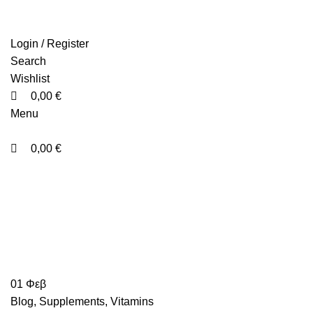
0
0
0
Login / Register
Search
Wishlist
0,00
€
Menu
0,00
€
Blog
01
Φεβ
Blog
,
Supplements
,
Vitamins