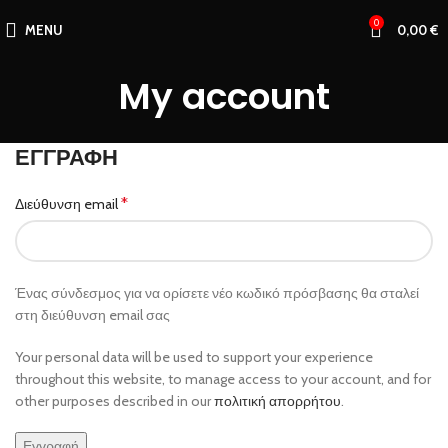
0
MENU
0,00
€
My account
ΕΓΓΡΑΦΉ
*
Διεύθυνση email
Ένας σύνδεσμος για να ορίσετε νέο κωδικό πρόσβασης θα σταλεί
στη διεύθυνση email σας
Your personal data will be used to support your experience
throughout this website, to manage access to your account, and for
other purposes described in our
πολιτική απορρήτου
.
Εγγραφή