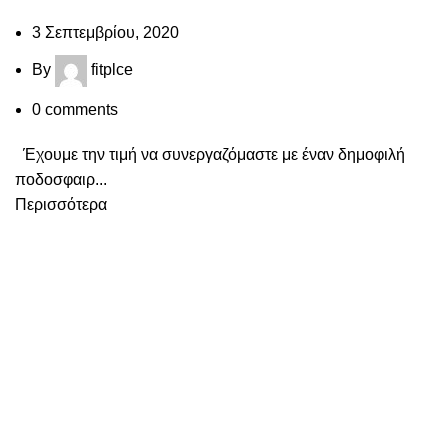
3 Σεπτεμβρίου, 2020
By
fitplce
0
comments
Έχουμε την τιμή να συνεργαζόμαστε με έναν δημοφιλή
ποδοσφαιρ...
Περισσότερα
Recent Posts
Η αθλητική οικογένεια του FITPLACE
Δημιουργήσαμε ένα ηλεκτρονικό και
φυσικό κατάστημα για να εξυπηρετούμε
τις ανάγκες των ασκούμενων και των
αθλητών, δίνοντας μεγάλη βάση και