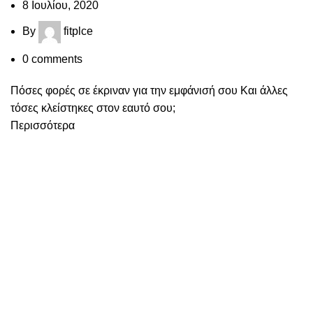
8 Ιουλίου, 2020
By
fitplce
0
comments
Πόσες φορές σε έκριναν για την εμφάνισή σου Και άλλες
τόσες κλείστηκες στον εαυτό σου;
Περισσότερα
Featured Προϊοντα
Πόσο σημαντικά είναι τα
Weider Energy 
Συμπληρώματα
40g)
1 Φεβρουαρίου, 2024
No
36,00
€
Comments
Weider Iso Ene