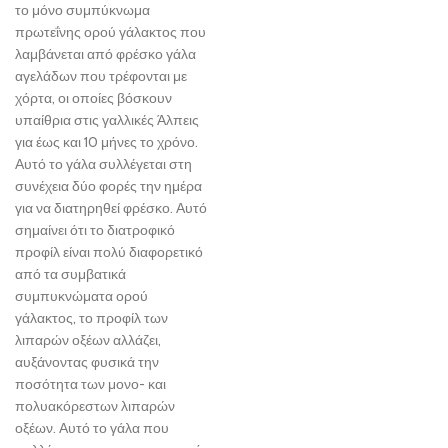
το μόνο συμπύκνωμα
πρωτεΐνης ορού γάλακτος που
λαμβάνεται από φρέσκο ​​γάλα
αγελάδων που τρέφονται με
χόρτα, οι οποίες βόσκουν
υπαίθρια στις γαλλικές Άλπεις
για έως και 10 μήνες το χρόνο.
Αυτό το γάλα συλλέγεται στη
συνέχεια δύο φορές την ημέρα
για να διατηρηθεί φρέσκο. Αυτό
σημαίνει ότι το διατροφικό
προφίλ είναι πολύ διαφορετικό
από τα συμβατικά
συμπυκνώματα ορού
γάλακτος, το προφίλ των
λιπαρών οξέων αλλάζει,
αυξάνοντας φυσικά την
ποσότητα των μονο- και
πολυακόρεστων λιπαρών
οξέων. Αυτό το γάλα που