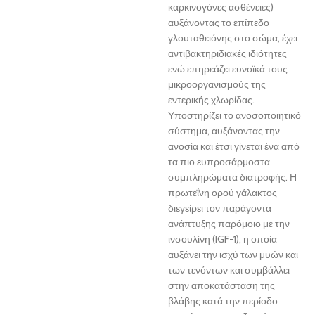
καρκινογόνες ασθένειες)
αυξάνοντας το επίπεδο
γλουταθειόνης στο σώμα, έχει
αντιβακτηριδιακές ιδιότητες
ενώ επηρεάζει ευνοϊκά τους
μικροοργανισμούς της
εντερικής χλωρίδας.
Υποστηρίζει το ανοσοποιητικό
σύστημα, αυξάνοντας την
ανοσία και έτσι γίνεται ένα από
τα πιο ευπροσάρμοστα
συμπληρώματα διατροφής. Η
πρωτεΐνη ορού γάλακτος
διεγείρει τον παράγοντα
ανάπτυξης παρόμοιο με την
ινσουλίνη (IGF-1), η οποία
αυξάνει την ισχύ των μυών και
των τενόντων και συμβάλλει
στην αποκατάσταση της
βλάβης κατά την περίοδο