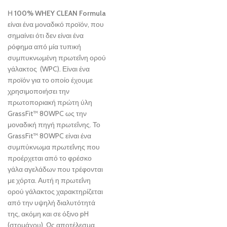
Η
100%
WHEY
CLEAN
Formula
είναι ένα μοναδικό προϊόν, που
σημαίνει ότι δεν είναι ένα
ρόφημα από μία τυπική
συμπυκνωμένη πρωτεΐνη ορού
γάλακτος (WPC). Είναι ένα
προϊόν για το οποίο έχουμε
χρησιμοποιήσει την
πρωτοποριακή πρώτη ύλη
GrassFit™ 80WPC ως την
μοναδική πηγή πρωτεΐνης. Το
GrassFit™ 80WPC είναι ένα
συμπύκνωμα πρωτεΐνης που
προέρχεται από το φρέσκο ​​
γάλα αγελάδων που τρέφονται
με χόρτα. Αυτή η πρωτεΐνη
ορού γάλακτος χαρακτηρίζεται
από την υψηλή διαλυτότητά
της, ακόμη και σε όξινο pH
(στομάχου). Ως αποτέλεσμα,