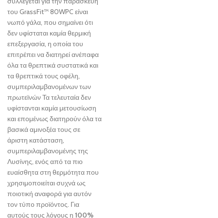
συλλέγεται για την παρασκευή
του GrassFit™ 80WPC είναι
νωπό γάλα, που σημαίνει ότι
δεν υφίσταται καμία θερμική
επεξεργασία, η οποία του
επιτρέπει να διατηρεί ανέπαφα
όλα τα θρεπτικά συστατικά και
τα θρεπτικά τους οφέλη,
συμπεριλαμβανομένων των
πρωτεϊνών Τα τελευταία δεν
υφίστανται καμία μετουσίωση
και επομένως διατηρούν όλα τα
βασικά αμινοξέα τους σε
άριστη κατάσταση,
συμπεριλαμβανομένης της
Λυσίνης, ενός από τα πιο
ευαίσθητα στη θερμότητα που
χρησιμοποιείται συχνά ως
ποιοτική αναφορά για αυτόν
τον τύπο προϊόντος. Για
αυτούς τους λόγους η
100%