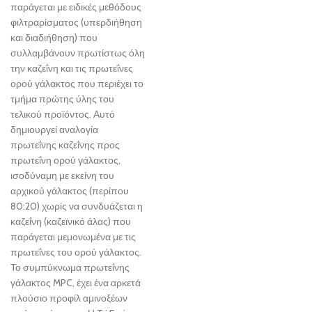
παράγεται με ειδικές μεθόδους
φιλτραρίσματος (υπερδιήθηση
και διαδιήθηση) που
συλλαμβάνουν πρωτίστως όλη
την καζεΐνη και τις πρωτεΐνες
ορού γάλακτος που περιέχει το
τμήμα πρώτης ύλης του
τελικού προϊόντος. Αυτό
δημιουργεί αναλογία
πρωτεΐνης καζεΐνης προς
πρωτεΐνη ορού γάλακτος,
ισοδύναμη με εκείνη του
αρχικού γάλακτος (περίπου
80:20) χωρίς να συνδυάζεται η
καζεΐνη (καζεϊνικό άλας) που
παράγεται μεμονωμένα με τις
πρωτεΐνες του ορού γάλακτος.
Το συμπύκνωμα πρωτεΐνης
γάλακτος MPC, έχει ένα αρκετά
πλούσιο προφίλ αμινοξέων