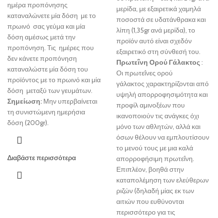
ημέρα προπόνησης
μερίδα, με εξαιρετικά χαμηλά
καταναλώνετε μία δόση με το
ποσοστά σε υδατάνθρακα και
πρωινό σας γεύμα και μία
λίπη (1,35gr ανά μερίδα), το
δόση αμέσως μετά την
προϊόν αυτό είναι σχεδόν
προπόνηση. Τις ημέρες που
εξαιρετικό στη σύνθεσή του.
δεν κάνετε προπόνηση
Πρωτεΐνη Ορού Γάλακτος
:
καταναλώστε μία δόση του
Οι πρωτεΐνες ορού
προϊόντος με το πρωινό και μία
γάλακτος χαρακτηρίζονται από
δόση μεταξύ των γευμάτων.
υψηλή απορροφησιμότητα και
Σημείωση:
Μην υπερβαίνεται
προφίλ αμινοξέων που
τη συνιστώμενη ημερήσια
ικανοποιούν τις ανάγκες όχι
δόση (200gr).
μόνο των αθλητών, αλλά και
όσων θέλουν να εμπλουτίσουν
το μενού τους με μια καλά
Διαβάστε περισσότερα
απορροφήσιμη πρωτεΐνη.
Επιπλέον, βοηθά στην
καταπολέμηση των ελεύθερων
ριζών (δηλαδή μίας εκ των
αιτιών που ευθύνονται
περισσότερο για τις