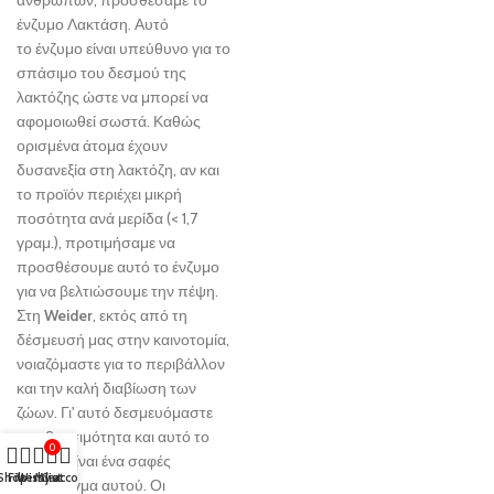
ανθρώπων, προσθέσαμε το
ένζυμο Λακτάση. Αυτό
το ένζυμο είναι υπεύθυνο για το
σπάσιμο του δεσμού της
λακτόζης ώστε να μπορεί να
αφομοιωθεί σωστά. Καθώς
ορισμένα άτομα έχουν
δυσανεξία στη λακτόζη, αν και
το προϊόν περιέχει μικρή
ποσότητα ανά μερίδα (< 1,7
γραμ.), προτιμήσαμε να
προσθέσουμε αυτό το ένζυμο
για να βελτιώσουμε την πέψη.
Στη
Weider
, εκτός από τη
δέσμευσή μας στην καινοτομία,
νοιαζόμαστε για το περιβάλλον
και την καλή διαβίωση των
ζώων. Γι' αυτό δεσμευόμαστε
στη βιωσιμότητα και αυτό το
0
προϊόν είναι ένα σαφές
Shop
Filters
Wishlist
My account
Cart
παράδειγμα αυτού. Οι