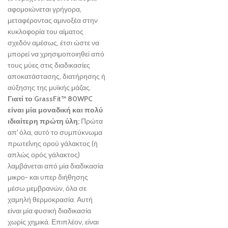
αφομοιώνεται γρήγορα,
μεταφέροντας αμινοξέα στην
κυκλοφορία του αίματος
σχεδόν αμέσως, έτσι ώστε να
μπορεί να χρησιμοποιηθεί από
τους μύες στις διαδικασίες
αποκατάστασης, διατήρησης ή
αύξησης της μυϊκής μάζας.
Γιατί το GrassFit™ 80WPC
είναι μία μοναδική και πολύ
ιδιαίτερη πρώτη ύλη;
Πρώτα
απ' όλα, αυτό το συμπύκνωμα
πρωτεΐνης ορού γάλακτος (ή
απλώς ορός γάλακτος)
λαμβάνεται από μία διαδικασία
μικρο- και υπερ διήθησης
μέσω μεμβρανών, όλα σε
χαμηλή θερμοκρασία. Αυτή
είναι μία φυσική διαδικασία
χωρίς χημικά. Επιπλέον, είναι