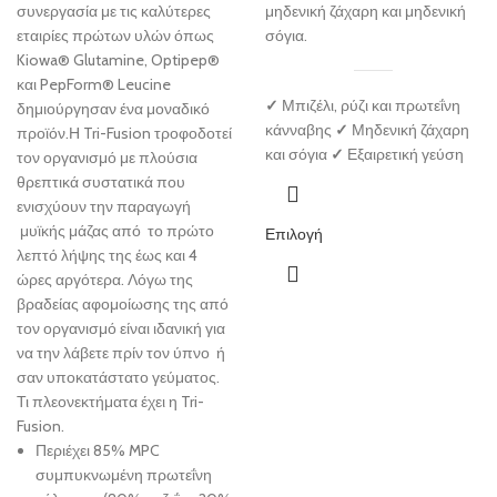
συνεργασία με τις καλύτερες
μηδενική ζάχαρη και μηδενική
εταιρίες πρώτων υλών όπως
σόγια.
Kiowa® Glutamine, Optipep®
και PepForm® Leucine
✓
Μπιζέλι, ρύζι και πρωτεΐνη
δημιούργησαν ένα μοναδικό
κάνναβης
✓
Μηδενική ζάχαρη
προϊόν.Η Tri-Fusion τροφοδοτεί
και σόγια
✓
Εξαιρετική γεύση
τον οργανισμό με πλούσια
θρεπτικά συστατικά που
ενισχύουν την παραγωγή
μυϊκής μάζας από το πρώτο
Επιλογή
λεπτό λήψης της έως και 4
ώρες αργότερα. Λόγω της
βραδείας αφομοίωσης της από
τον οργανισμό είναι ιδανική για
να την λάβετε πρίν τον ύπνο ή
σαν υποκατάστατο γεύματος.
Τι πλεονεκτήματα έχει η Tri-
Fusion.
Περιέχει 85% MPC
συμπυκνωμένη πρωτεΐνη