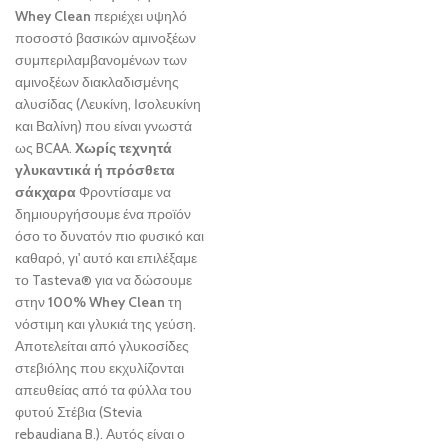
Whey Clean
περιέχει υψηλό
ποσοστό βασικών αμινοξέων
συμπεριλαμβανομένων των
αμινοξέων διακλαδισμένης
αλυσίδας (Λευκίνη, Ισολευκίνη
και Βαλίνη) που είναι γνωστά
ως BCAA.
Χωρίς τεχνητά
γλυκαντικά ή πρόσθετα
σάκχαρα
Φροντίσαμε να
δημιουργήσουμε ένα προϊόν
όσο το δυνατόν πιο φυσικό και
καθαρό, γι' αυτό και επιλέξαμε
το Tasteva® για να δώσουμε
στην
100% Whey Clean
τη
νόστιμη και γλυκιά της γεύση.
Αποτελείται από γλυκοσίδες
στεβιόλης που εκχυλίζονται
απευθείας από τα φύλλα του
φυτού Στέβια (Stevia
rebaudiana B.). Αυτός είναι ο