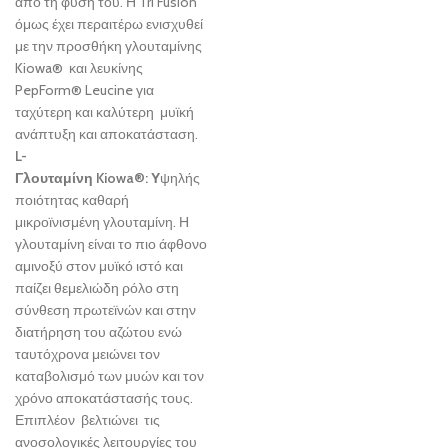
από τη φύση του. Η Tri Fusion
όμως έχει περαιτέρω ενισχυθεί
με την προσθήκη γλουταμίνης
Kiowa® και λευκίνης
PepForm® Leucine για
ταχύτερη και καλύτερη μυϊκή
ανάπτυξη και αποκατάσταση.
L
-
Γλουταμίνη
Kiowa
®:
Υ
ψηλής
ποιότητας καθαρή
μικροϊνισμένη γλουταμίνη. Η
γλουταμίνη είναι το πιο άφθονο
αμινοξύ στον μυϊκό ιστό και
παίζει θεμελιώδη ρόλο στη
σύνθεση πρωτεϊνών και στην
διατήρηση του αζώτου ενώ
ταυτόχρονα μειώνει τον
καταβολισμό των μυών και τον
χρόνο αποκατάστασής τους.
Επιπλέον βελτιώνει τις
ανοσολογικές λειτουργίες του