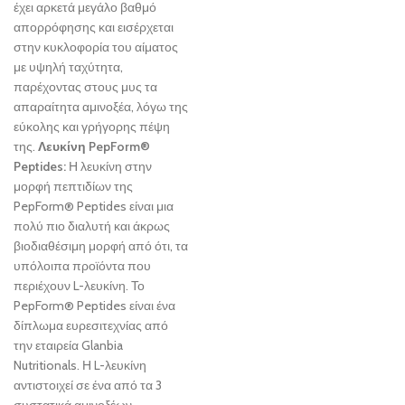
έχει αρκετά μεγάλο βαθμό
απορρόφησης και εισέρχεται
στην κυκλοφορία του αίματος
με υψηλή ταχύτητα,
παρέχοντας στους μυς τα
απαραίτητα αμινοξέα, λόγω της
εύκολης και γρήγορης πέψη
της.
Λευκίνη PepForm®
Peptides:
Η λευκίνη στην
μορφή πεπτιδίων της
PepForm® Peptides είναι μια
πολύ πιο διαλυτή και άκρως
βιοδιαθέσιμη μορφή από ότι, τα
υπόλοιπα προϊόντα που
περιέχουν L-λευκίνη. Το
PepForm® Peptides είναι ένα
δίπλωμα ευρεσιτεχνίας από
την εταιρεία Glanbia
Nutritionals. Η L-λευκίνη
αντιστοιχεί σε ένα από τα 3