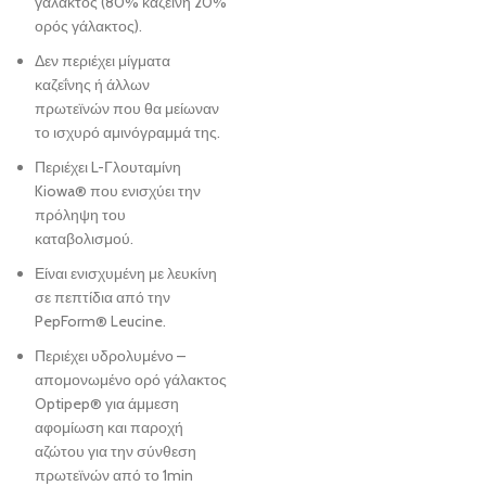
γάλακτος (80% καζεΐνη 20%
ορός γάλακτος).
Δεν περιέχει μίγματα
καζεΐνης ή άλλων
πρωτεϊνών που θα μείωναν
το ισχυρό αμινόγραμμά της.
Περιέχει L-Γλουταμίνη
Kiowa® που ενισχύει την
πρόληψη του
καταβολισμού.
Είναι ενισχυμένη με λευκίνη
σε πεπτίδια από την
PepForm® Leucine.
Περιέχει υδρολυμένο –
απομονωμένο ορό γάλακτος
Optipep® για άμμεση
αφομίωση και παροχή
αζώτου για την σύνθεση
πρωτεϊνών από το 1min