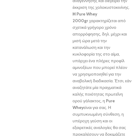
αναγέννησης και διεγείρει την
έκκριση της χολοκυστοκινίνης.
Η Pure Whey
2000gr
χαρακτηρίζεται από
σχετικά γρήγορο χρόνο
απορρόφησης, δηλ. μέχρι και
μισή ώρα μετά την
κατανάλωση και την
κυκλοφορία της στο αίμα,
υπάρχει ένα πλήρες προφίλ
αμινοξέων που μπορεί πλέον
να χρησιμοποιηθεί για την
αναβολική διαδικασία. Έτσι, εάν
αναζητάτε μία πραγματικά
καλής ποιότητας πρωτεΐνη
ορού γάλακτος, η
Pure
Whey
είναι για σας. Η
συμπυκνωμένη σύνθεση, η
υπέροχη γεύση και οι
εξαιρετικές αναλογίες θα σας
προκαλέσουν να δοκιμάζετε