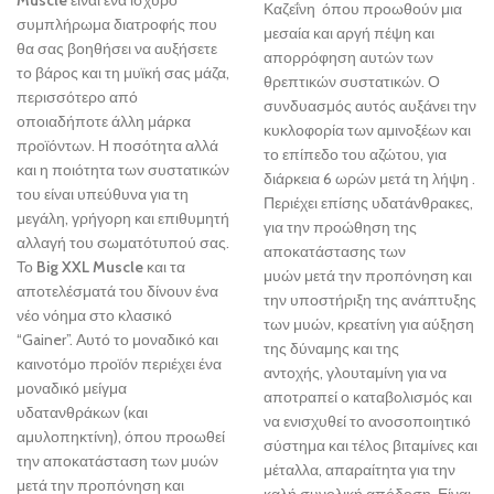
Muscle
είναι ένα ισχυρό
Καζεΐνη όπου προωθούν μια
συμπλήρωμα διατροφής που
μεσαία και αργή πέψη και
θα σας βοηθήσει να αυξήσετε
απορρόφηση αυτών των
το βάρος και τη μυϊκή σας μάζα,
θρεπτικών συστατικών. Ο
περισσότερο από
συνδυασμός αυτός αυξάνει την
οποιαδήποτε άλλη μάρκα
κυκλοφορία των αμινοξέων και
προϊόντων. Η ποσότητα αλλά
το επίπεδο του αζώτου, για
και η ποιότητα των συστατικών
διάρκεια 6 ωρών μετά τη λήψη .
του είναι υπεύθυνα για τη
Περιέχει επίσης υδατάνθρακες,
μεγάλη, γρήγορη και επιθυμητή
για την προώθηση της
αλλαγή του σωματότυπού σας.
αποκατάστασης των
Το
Big XXL Muscle
και τα
μυών μετά την προπόνηση και
αποτελέσματά του δίνουν ένα
την υποστήριξη της ανάπτυξης
νέο νόημα στο κλασικό
των μυών, κρεατίνη για αύξηση
“Gainer”. Αυτό το μοναδικό και
της δύναμης και της
καινοτόμο προϊόν περιέχει ένα
αντοχής, γλουταμίνη για να
μοναδικό μείγμα
αποτραπεί ο καταβολισμός και
υδατανθράκων (και
να ενισχυθεί το ανοσοποιητικό
αμυλοπηκτίνη), όπου προωθεί
σύστημα και τέλος βιταμίνες και
την αποκατάσταση των μυών
μέταλλα, απαραίτητα για την
μετά την προπόνηση και