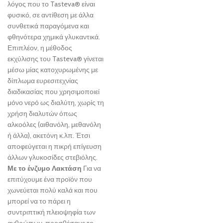
λόγος που το Tasteva® είναι
φυσικό, σε αντίθεση με άλλα
συνθετικά παραγόμενα και
φθηνότερα χημικά γλυκαντικά.
Επιπλέον, η μέθοδος
εκχύλισης του Tasteva® γίνεται
μέσω μίας κατοχυρωμένης με
δίπλωμα ευρεσιτεχνίας
διαδικασίας που χρησιμοποιεί
μόνο νερό ως διαλύτη, χωρίς τη
χρήση διαλυτών όπως
αλκοόλες (αιθανόλη, μεθανόλη
ή άλλα), ακετόνη κ.λπ. Έτσι
αποφεύγεται η πικρή επίγευση
άλλων γλυκοσίδες στεβιόλης.
Με το ένζυμο Λακτάση
Για να
επιτύχουμε ένα προϊόν που
χωνεύεται πολύ καλά και που
μπορεί να το πάρει η
συντριπτική πλειοψηφία των