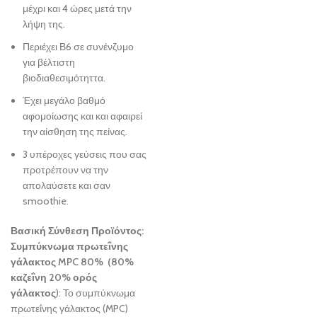
μέχρι και 4 ώρες μετά την
λήψη της.
Περιέχει Β6 σε συνένζυμο
για βέλτιστη
βιοδιαθεσιμότηττα.
Έχει μεγάλο βαθμό
αφομοίωσης και και αφαιρεί
την αίσθηση της πείνας.
3 υπέροχες γεύσεις που σας
προτρέπουν να την
απολαύσετε και σαν
smoothie.
Βασική Σύνθεση Προϊόντος:
Συμπύκνωμα πρωτεΐνης
γάλακτος
MPC
80% (80%
καζεΐνη 20% ορός
γάλακτος
): Το συμπύκνωμα
πρωτεΐνης γάλακτος (MPC)