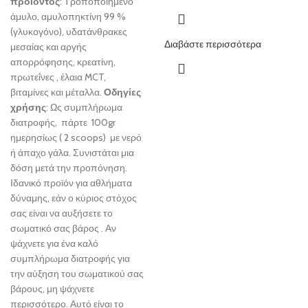
προϊόντος
: Τροποποιημένο
άμυλο, αμυλοπηκτίνη 99 %
(γλυκογόνο), υδατάνθρακες
Διαβάστε περισσότερα
μεσαίας και αργής
απορρόφησης, κρεατίνη,
πρωτεΐνες , έλαια MCT,
βιταμίνες και μέταλλα.
Οδηγίες
χρήσης
: Ως συμπλήρωμα
διατροφής, πάρτε 100gr
ημερησίως ( 2 scoops) με νερό
ή άπαχο γάλα. Συνιστάται μια
δόση μετά την προπόνηση.
Ιδανικό προϊόν για αθλήματα
δύναμης, εάν ο κύριος στόχος
σας είναι να αυξήσετε το
σωματικό σας βάρος . Αν
ψάχνετε για ένα καλό
συμπλήρωμα διατροφής για
την αύξηση του σωματικού σας
βάρους, μη ψάχνετε
περισσότερο. Αυτό είναι το