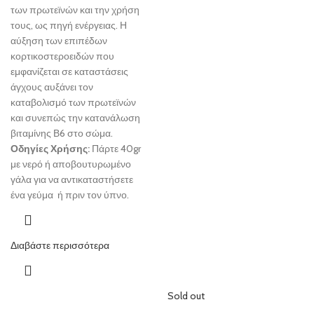
των πρωτεϊνών και την χρήση
τους, ως πηγή ενέργειας. Η
αύξηση των επιπέδων
κορτικοστεροειδών που
εμφανίζεται σε καταστάσεις
άγχους αυξάνει τον
καταβολισμό των πρωτεϊνών
και συνεπώς την κατανάλωση
βιταμίνης Β6 στο σώμα.
Οδηγίες Χρήσης:
Πάρτε 40gr
με νερό ή αποβουτυρωμένο
γάλα για να αντικαταστήσετε
ένα γεύμα ή πριν τον ύπνο.
Διαβάστε περισσότερα
Sold out