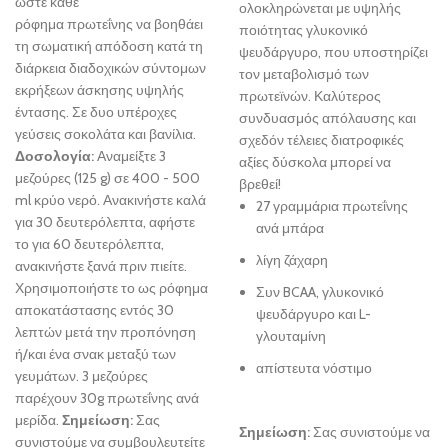
ώστε κάθε
ολοκληρώνεται με υψηλής
ρόφημα πρωτεΐνης να βοηθάει
ποιότητας γλυκονικό
τη σωματική απόδοση κατά τη
ψευδάργυρο, που υποστηρίζει
διάρκεια διαδοχικών σύντομων
τον μεταβολισμό των
εκρήξεων άσκησης υψηλής
πρωτεϊνών. Καλύτερος
έντασης. Σε δυο υπέροχες
συνδυασμός απόλαυσης και
γεύσεις σοκολάτα και βανίλια.
σχεδόν τέλειες διατροφικές
Δοσολογία:
Αναμείξτε 3
αξίες δύσκολα μπορεί να
μεζούρες (125 g) σε 400 - 500
βρεθεί!
ml κρύο νερό. Ανακινήστε καλά
27 γραμμάρια πρωτεΐνης
για 30 δευτερόλεπτα, αφήστε
ανά μπάρα
το για 60 δευτερόλεπτα,
λίγη ζάχαρη
ανακινήστε ξανά πριν πιείτε.
Χρησιμοποιήστε το ως ρόφημα
Συν BCAA, γλυκονικό
αποκατάστασης εντός 30
ψευδάργυρο και L-
λεπτών μετά την προπόνηση
γλουταμίνη
ή/και ένα σνακ μεταξύ των
απίστευτα νόστιμο
γευμάτων. 3 μεζούρες
παρέχουν 30g πρωτεΐνης ανά
μερίδα.
Σημείωση:
Σας
Σημείωση:
Σας συνιστούμε να
συνιστούμε να συμβουλευτείτε