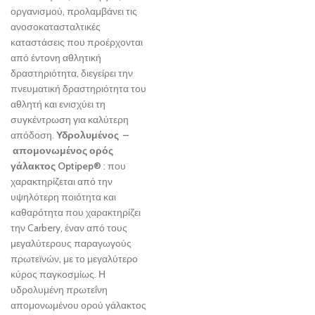
οργανισμού, προλαμβάνει τις
ανοσοκατασταλτικές
καταστάσεις που προέρχονται
από έντονη αθλητική
δραστηριότητα, διεγείρει την
πνευματική δραστηριότητα του
αθλητή και ενισχύει τη
συγκέντρωση για καλύτερη
απόδοση.
Υδρολυμένος –
απομονωμένος ορός
γάλακτος Optipep®
: που
χαρακτηρίζεται από την
υψηλότερη ποιότητα και
καθαρότητα που χαρακτηρίζει
την Carbery, έναν από τους
μεγαλύτερους παραγωγούς
πρωτεϊνών, με το μεγαλύτερο
κύρος παγκοσμίως. Η
υδρολυμένη πρωτεΐνη
απομονωμένου ορού γάλακτος