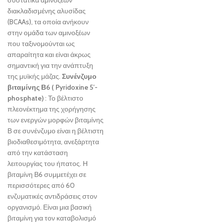
συστατικά αμινοξέων
διακλαδισμένης αλυσίδας
(BCAAs), τα οποία ανήκουν
στην ομάδα των αμινοξέων
που ταξινομούνται ως
απαραίτητα και είναι άκρως
σημαντική για την ανάπτυξη
της μυϊκής μάζας.
Συνένζυμο
βιταμίνης Β6 (
Pyridoxine
5′-
phosphate
)
: Το βέλτιστο
πλεονέκτημα της χορήγησης
των ενεργών μορφών βιταμίνης
Β σε συνένζυμο είναι η βέλτιστη
βιοδιαθεσιμότητα, ανεξάρτητα
από την κατάσταση
λειτουργίας του ήπατος. Η
βιταμίνη Β6 συμμετέχει σε
περισσότερες από 60
ενζυματικές αντιδράσεις στον
οργανισμό. Είναι μια βασική
βιταμίνη για τον καταβολισμό