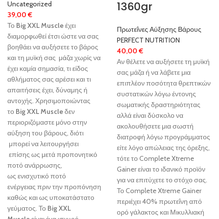
1360gr
Uncategorized
39,00
€
Το
Big XXL Muscle
έχει
Πρωτεΐνες Αύξησης Βάρους
διαμορφωθεί έτσι ώστε να σας
PERFECT NUTRITION
βοηθάει να αυξήσετε το βάρος
40,00
€
και τη μυϊκή σας μάζα χωρίς να
Αν θέλετε να αυξήσετε τη μυϊκή
έχει καμία σημασία, τι είδος
σας μάζα ή να λάβετε μια
αθλήματος σας αρέσει και τι
επιπλέον ποσότητα θρεπτικών
απαιτήσεις έχει, δύναμης ή
συστατικών λόγω έντονης
αντοχής. Χρησιμοποιώντας
σωματικής δραστηριότητας
το
Big XXL Muscle
δεν
αλλά είναι δύσκολο να
περιοριζόμαστε μόνο στην
ακολουθήσετε μια σωστή
αύξηση του βάρους, διότι
διατροφή λόγω προγράμματος
μπορεί να λειτουργήσει
είτε λόγο απώλειας της όρεξης,
επίσης ως μετά προπονητικό
τότε το Complete Xtreme
ποτό ανάρρωσης,
Gainer είναι το ιδανικό προϊόν
ως ενισχυτικό ποτό
για να επιτύχετε το στόχο σας.
ενέργειας πριν την προπόνηση
Το Complete Xtreme Gainer
καθώς και ως υποκατάστατο
περιέχει 40% πρωτεΐνη από
γεύματος. Το
Big XXL
ορό γάλακτος και Μικυλλιακή