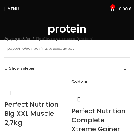
0
MENU
0,00
€
protein
Αρχική σελίδα
Προϊόντα με ετικέτα “protein”
Προβολή όλων των 9 αποτελεσμάτων
Show sidebar
Sold out
Perfect Nutrition
Perfect Nutrition
Big XXL Muscle
Complete
2,7kg
Xtreme Gainer