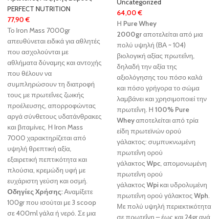
Uncategorized
PERFECT NUTRITION
64,00
€
77,90
€
Η
Pure Whey
Το Iron Mass 7000gr
2000gr
αποτελείται από μια
απευθύνεται ειδικά για αθλητές
πολύ υψηλή (ΒΑ ~ 104)
που ασχολούνται με
βιολογική αξίας πρωτεΐνη,
αθλήματα δύναμης και αντοχής
δηλαδή την αξία της
που θέλουν να
αξιολόγησης του πόσο καλά
συμπληρώσουν τη διατροφή
και πόσο γρήγορα το σώμα
τους με πρωτεΐνες ζωικής
λαμβάνει και χρησιμοποιεί την
προέλευσης, απορροφώντας
πρωτεΐνη. Η
100% Pure
αργά σύνθετους υδατάνθρακες
Whey
αποτελείται από τρία
και βιταμίνες. Η Iron Mass
είδη πρωτεϊνών ορού
7000 χαρακτηρίζεται από
γάλακτος: συμπυκνωμένη
υψηλή θρεπτική αξία,
πρωτεΐνη ορού
εξαιρετική πεπτικότητα και
γάλακτος
Wpc
, απομονωμένη
πλούσια, κρεμώδη υφή με
πρωτεΐνη ορού
ευχάριστη γεύση και οσμή.
γάλακτος
Wpi
και υδρολυμένη
Οδηγίες Χρήσης:
Αναμίξετε
πρωτεΐνη ορού γάλακτος
Wph
.
100gr που ισούται με 3 scoop
Με πολύ υψηλή περιεκτικότητα
σε 400ml γάλα ή νερό. Σε μια
σε πρωτεΐνη – έως και 24gr ανά