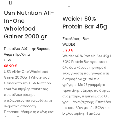
Usn Nutrition All-
Weider 60%
In-One
Protein Bar 45g
Wholefood
Gainer 2000 gr
Σοκολάτες - Bars
WEIDER
Πρωτεΐνες Αύξησης Βάρους
,
3,20
€
Vegan Προϊόντα
Weider 60% Protein Bar 45g
Η
USN
60% Protein Bar προσφέρει
68,90
€
όλα όσα κάνουν την καρδιά
USN All-In-One Wholefood
ενός γνώστη που γνωρίζει τη
Gainer 2000g Η Wholefood
διατροφή να χτυπά πιο
Gainer από την USN Nutrition
γρήγορα. Με 27 γραμμάρια
είναι ένα υψηλής ποιότητας
πρωτεΐνης υψηλής ποιότητας
πρωτεϊνικό ρόφημα
ανά μπάρα, περιέχει μόνο 0,3
σχεδιασμένο για να αυξάνει τη
γραμμάρια ζάχαρης. Επιπλέον
σωματική απόδοση.
μια επιπλέον μερίδα BCAA και
Παρασκευάζουμε τη σκόνη έτσι
L-γλουταμίνη. Η μπάρα