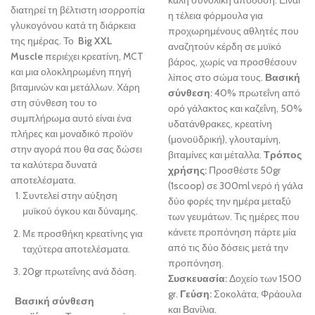
καλή συνολική απόδοση. Είναι
διατηρεί τη βέλτιστη ισορροπία
η τέλεια φόρμουλα για
γλυκογόνου κατά τη διάρκεια
προχωρημένους αθλητές που
της ημέρας. Το
Big XXL
αναζητούν κέρδη σε μυϊκό
Muscle
περιέχει κρεατίνη, MCT
βάρος, χωρίς να προσθέσουν
και μια ολοκληρωμένη πηγή
λίπος στο σώμα τους.
Βασική
βιταμινών και μετάλλων. Χάρη
σύνθεση:
40% πρωτεΐνη από
στη σύνθεση του το
ορό γάλακτος και καζεΐνη, 50%
συμπλήρωμα αυτό είναι ένα
υδατάνθρακες, κρεατίνη
πλήρες και μοναδικό προϊόν
(μονοϋδρική), γλουταμίνη,
στην αγορά που θα σας δώσει
βιταμίνες και μέταλλα.
Τρόπος
τα καλύτερα δυνατά
χρήσης:
Προσθέστε 50gr
αποτελέσματα.
(1scoop) σε 300ml νερό ή γάλα
Συντελεί στην αύξηση
δύο φορές την ημέρα μεταξύ
μυϊκού όγκου και δύναμης.
των γευμάτων. Τις ημέρες που
κάνετε προπόνηση πάρτε μία
Με προσθήκη κρεατίνης για
από τις δύο δόσεις μετά την
ταχύτερα αποτελέσματα.
προπόνηση.
20gr πρωτεΐνης ανά δόση.
Συσκευασία:
Δοχείο των 1500
gr.
Γεύση:
Σοκολάτα, Φράουλα
Βασική σύνθεση
και Βανίλια.