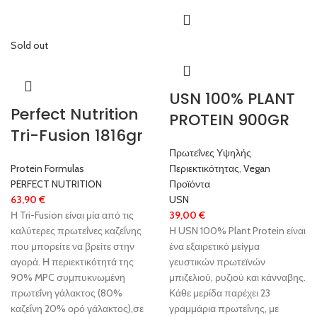
Sold out
USN 100% PLANT
Perfect Nutrition
PROTEIN 900GR
Tri-Fusion 1816gr
Πρωτεΐνες Υψηλής
Protein Formulas
Περιεκτικότητας
,
Vegan
PERFECT NUTRITION
Προϊόντα
63,90
€
USN
Η Tri-Fusion είναι μία από τις
39,00
€
καλύτερες πρωτεΐνες καζεΐνης
Η USN 100% Plant Protein είναι
που μπορείτε να βρείτε στην
ένα εξαιρετικό μείγμα
αγορά. Η περιεκτικότητά της
γευστικών πρωτεϊνών
90% MPC συμπυκνωμένη
μπιζελιού, ρυζιού και κάνναβης.
πρωτεΐνη γάλακτος (80%
Κάθε μερίδα παρέχει 23
καζεΐνη 20% ορό γάλακτος),σε
γραμμάρια πρωτεΐνης, με