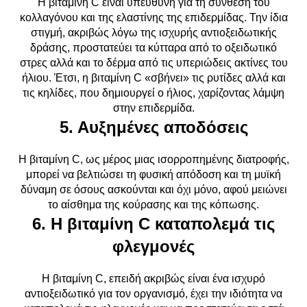
Η βιταμίνη C είναι υπεύθυνη για τη σύνθεση του
κολλαγόνου και της ελαστίνης της επιδερμίδας. Την ίδια
στιγμή, ακριβώς λόγω της ισχυρής αντιοξειδωτικής
δράσης, προστατεύει τα κύτταρα από το οξειδωτικό
στρες αλλά και το δέρμα από τις υπεριώδεις ακτίνες του
ήλιου. Έτσι, η βιταμίνη C «σβήνει» τις ρυτίδες αλλά και
τις κηλίδες, που δημιουργεί ο ήλιος, χαρίζοντας λάμψη
στην επιδερμίδα.
5. Αυξημένες αποδόσεις
Η βιταμίνη C, ως μέρος μιας ισορροπημένης διατροφής,
μπορεί να βελτιώσει τη φυσική απόδοση και τη μυϊκή
δύναμη σε όσους ασκούνται και όχι μόνο, αφού μειώνει
το αίσθημα της κούρασης και της κόπωσης.
6. Η βιταμίνη C καταπολεμά τις
φλεγμονές
Η βιταμίνη C, επειδή ακριβώς είναι ένα ισχυρό
αντιοξειδωτικό για τον οργανισμό, έχει την ιδιότητα να