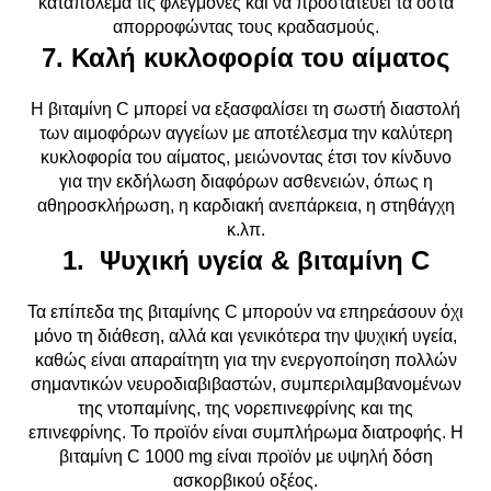
καταπολεμά τις φλεγμονές και να προστατεύει τα οστά
απορροφώντας τους κραδασμούς.
7. Καλή κυκλοφορία του αίματος
Η βιταμίνη C μπορεί να εξασφαλίσει τη σωστή διαστολή
των αιμοφόρων αγγείων με αποτέλεσμα την καλύτερη
κυκλοφορία του αίματος, μειώνοντας έτσι τον κίνδυνο
για την εκδήλωση διαφόρων ασθενειών, όπως η
αθηροσκλήρωση, η καρδιακή ανεπάρκεια, η στηθάγχη
κ.λπ.
1. Ψυχική υγεία & βιταμίνη C
Τα επίπεδα της βιταμίνης C μπορούν να επηρεάσουν όχι
μόνο τη διάθεση, αλλά και γενικότερα την ψυχική υγεία,
καθώς είναι απαραίτητη για την ενεργοποίηση πολλών
σημαντικών νευροδιαβιβαστών, συμπεριλαμβανομένων
της ντοπαμίνης, της νορεπινεφρίνης και της
επινεφρίνης. Το προϊόν είναι συμπλήρωμα διατροφής. Η
βιταμίνη C 1000 mg είναι προϊόν με υψηλή δόση
ασκορβικού οξέος.