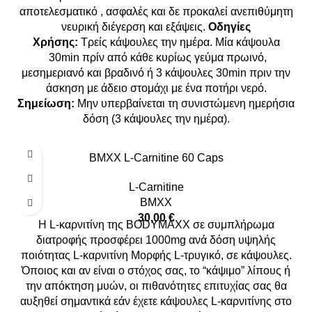
αποτελεσματικό , ασφαλές και δε προκαλεί ανεπιθύμητη
νευρική διέγερση και εξάψεις.
Οδηγίες
Χρήσης:
Τρείς κάψουλες την ημέρα. Μία κάψουλα
30min πρίν από κάθε κυρίως γεύμα πρωινό,
μεσημεριανό και βραδινό ή 3 κάψουλες 30min πριν την
άσκηση με άδειο στομάχι με ένα ποτήρι νερό.
Σημείωση:
Μην υπερβαίνεται τη συνιστώμενη ημερήσια
δόση (3 κάψουλες την ημέρα).
BMXX L-Carnitine 60 Caps
L-Carnitine
BMXX
30,00
€
Η L-καρνιτίνη της BODYMAXX σε συμπλήρωμα
διατροφής προσφέρει 1000mg ανά δόση υψηλής
ποιότητας L-καρνιτίνη Μορφής L-τρυγικό, σε κάψουλες.
Όποιος και αν είναι ο στόχος σας, το “κάψιμο” λίπους ή
την απόκτηση μυών, οι πιθανότητες επιτυχίας σας θα
αυξηθεί σημαντικά εάν έχετε κάψουλες L-καρνιτίνης στο