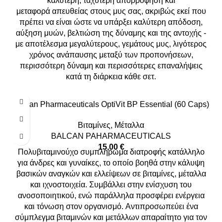
καλύτερη, ταχύτερη απορρόφηση και
μεταφορά απευθείας στους μυς σας, ακριβώς εκεί που
πρέπει να είναι ώστε να υπάρξει καλύτερη απόδοση,
αύξηση μυών, βελτιώση της δύναμης και της αντοχής -
με αποτέλεσμα μεγαλύτερους, γεμάτους μυς, λιγότερος
χρόνος ανάπαυσης μεταξύ των προπονήσεων,
περισσότερη δύναμη και περισσότερες επαναλήψεις
κατά τη διάρκεια κάθε σετ.
Balkan Pharmaceuticals OptiVit BP Essential (60 Caps)
Βιταμίνες
,
Μέταλλα
BALCAN PAHARMACEUTICALS
15,00
€
Πολυβιταμινούχο συμπλήρωμα διατροφής κατάλληλο
για άνδρες και γυναίκες, το οποίο βοηθά στην κάλυψη
βασικών αναγκών και ελλείψεων σε βιταμίνες, μέταλλα
και ιχνοστοιχεία. Συμβάλλει στην ενίσχυση του
ανοσοποιητικού, ενώ παράλληλα προσφέρει ενέργεια
και τόνωση στον οργανισμό. Aντιπροσωπεύει ένα
σύμπλεγμα βιταμινών και μετάλλων απαραίτητο για τον