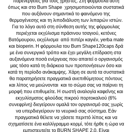
παρενέργειες για τους χρήστες. Στη φόρμουλα αυτή
όπως και στο Burn Shape χρησιμοποιούνται συστατικά
που αυξάνουν σημαντικά το φαινόμενο της
θερμογένεσης και τη λιποδιάλυση των λιπαρών ιστών.
Για το λόγο αυτό στη σύνθεση αυτής της φόρμουλας
περιέχεται εκχύλισμα πράσινου τσαγιού, κετόνες
Βατόμουρου, εκχύλισμα από πιπέρι καγιέν, yerba mate
και bioperin. Η φόρμουλα του Burn Shape120caps δρά
με ένα συνεργικό τρόπο και έχει μεγάλη επίδραση στα
αυξανόμενα ποσά ενέργειας που απαιτεί ο οργανισμός
μας τόσο κατά τη διάρκεια των προπονήσεων όσο και
κατά τη περίοδο ανάκαμψης. Χάρη σε αυτά τα συστατικά
θα παρατηρήσετε πραγματικά ανεπιθύμητους πόντους
και λίπος να μειώνονται και το σώμα σας να παίρνει τη
μορφή που επιθυμείτε. Η σωστή αναλογία καφεΐνης και
εκχυλίσματος φλούδας πικρού πορτοκαλιού (6%
συνεφρίνη) διεγείρουν ομαλά τον οργανισμό σας χωρίς
να υπερδιεγείρουν το νευρικό σας σύστημα. Εάν
πραγματικά θέλετε να χάσετε περιττό λίπος και να
σχηματίσετε ένα καλλίγραμμο κορμί, τότε ήρθε η ώρα να
εμπιστευτείτε το BURN SHAPE 2.0. Είναι