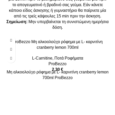
το απογευματινό ή βραδινό σας γεύμα. Εάν κάνετε
κάποιο είδος άσκησης ή γυμναστήριο θα παίρνετε μία
από τις τρείς κάψουλες 15 min πριν την άσκηση.
Σημείωση:
Μην υπερβαίνεται τη συνιστώμενη ημερήσια
δόση.
ProBezzo Μη αλκοολούχο ρόφημα με L- καρνιτίνη
cranberry lemon 700ml
L-Carnitine
,
Ποτά Ροφήματα
ProBezzo
2,30
€
Μη αλκοολούχο ρόφημα με L- καρνιτίνη cranberry lemon
700ml ProBezzo
Η αθλητική οικογένεια του FITPLACE Δημιουργήσαμε ένα
ηλεκτρονικό και φυσικό κατάστημα για να εξυπηρετούμε τις