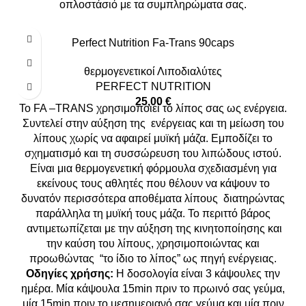
οπλοστάσιό με τα συμπληρώματα σας.
Perfect Nutrition Fa-Trans 90caps
θερμογενετικοί Λιποδιαλύτες
PERFECT NUTRITION
25,00
€
Το FA –TRANS χρησιμοποιεί το λίπος σας ως ενέργεια.
Συντελεί στην αύξηση της ενέργειας και τη μείωση του
λίπους χωρίς να αφαιρεί μυϊκή μάζα. Εμποδίζει το
σχηματισμό και τη συσσώρευση του λιπώδους ιστού.
Είναι μια θερμογενετική φόρμουλα σχεδιασμένη για
εκείνους τους αθλητές που θέλουν να κάψουν το
δυνατόν περισσότερα αποθέματα λίπους διατηρώντας
παράλληλα τη μυϊκή τους μάζα. Το περιττό βάρος
αντιμετωπίζεται με την αύξηση της κινητοποίησης και
την καύση του λίπους, χρησιμοποιώντας και
προωθώντας “το ίδιο το λίπος” ως πηγή ενέργειας.
Οδηγίες χρήσης:
H δοσολογία είναι 3 κάψουλες την
ημέρα. Μία κάψουλα 15min πριν το πρωινό σας γεύμα,
μία 15min πριν το μεσημεριανό σας γεύμα και μία πριν