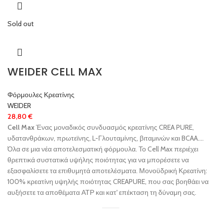
Sold out
WEIDER CELL MAX
Φόρμουλες Κρεατίνης
WEIDER
28,80
€
Cell Max
Ένας μοναδικός συνδυασμός κρεατίνης CREA PURE,
υδατανθράκων, πρωτεϊνης, L-Γλουταμίνης, βιταμινών και BCAA….
Όλα σε μια νέα αποτελεσματική φόρμουλα. Το Cell Max περιέχει
θρεπτικά συστατικά υψήλης ποιότητας για να μπορέσετε να
εξασφαλίσετε τα επιθυμητά αποτελέσματα. Μονοϋδρική Κρεατίνη:
100% κρεατίνη υψηλής ποιότητας CREAPURE, που σας βοηθάει να
αυξήσετε τα αποθέματα ΑΤΡ και κατ' επέκταση τη δύναμη σας.