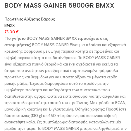
BODY MASS GAINER 5800GR BMXX
Πρωτεΐνες Αύξησης Βάρους
BMXX
75,00
€
(To γνήσιο BODY MASS GAINER BMXX προσέχετε στις
απομιμήσεις)
BODY MASS GAINER Είναι μια πλούσια και εξαιρετικά
κρεμώδης φόρμουλα με υψηλή περιεκτικότητα σε πρωτεΐνες και
υψηλή περιεκτικότητα σε υδατάνθρακες. Το BODY MASS GAINER
είναι εξαιρετικά πυκνό θερμιδικά και έχει σχεδιαστεί για εκείνα τα
άτομα που αναζητούν μια εξαιρετικά συμπυκνωμένη φόρμουλα
πρωτεΐνης και θερμίδων για να υποστηρίξουν τα μέγιστα κέρδη
μυϊκής μάζας. Έχουμε διαμορφώσει αυτό το προϊόν με την
υψηλότερη ποιότητα και καθαρότητα των συστατικών που
διατίθενται στην αγορά, ώστε να είστε σίγουροι για την ασφάλεια και
την αποτελεσματικότητα αυτού του προϊόντος. Με πρόσθετα BCAA,
μονοϋδρική κρεατίνη και L-γλουταμίνη. Οδηγίες χρήσης: Προσθέστε
δύο κουταλιές (130 g) σε 450 ml κρύου νερού και ανακατέψτε ή
ανακατέψτε καλά. Ως συμπλήρωμα διατροφής, καταναλώνετε μία
μερίδα την ημέρα. Το BODY MASS GAINER μπορεί να ληφθεί μετά την