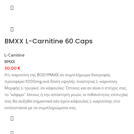
BMXX L-Carnitine 60 Caps
L-Carnitine
BMXX
30,00
€
Η L-καρνιτίνη της BODYMAXX σε συμπλήρωμα διατροφής
προσφέρει 1000mg ανά δόση υψηλής ποιότητας L-καρνιτίνη
Μορφής L-τρυγικό, σε κάψουλες. Όποιος και αν είναι ο στόχος σας,
το “κάψιμο” λίπους ή την απόκτηση μυών, οι πιθανότητες επιτυχίας
σας θα αυξηθεί σημαντικά εάν έχετε κάψουλες L-καρνιτίνης στο
οπλοστάσιό με τα συμπληρώματα σας.