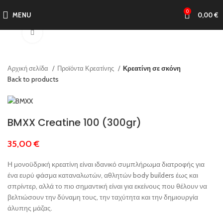
0
MENU
0,00
€
Click to enlarge
Αρχική σελίδα
Προϊόντα Κρεατίνης
Κρεατίνη σε σκόνη
Back to products
BMXX Creatine 100 (300gr)
35,00
€
Η μονοϋδρική κρεατίνη είναι ιδανικό συμπλήρωμα διατροφής για
ένα ευρύ φάσμα καταναλωτών, αθλητών body builders έως και
σπρίντερ, αλλά το πιο σημαντική είναι για εκείνους που θέλουν να
βελτιώσουν την δύναμη τους, την ταχύτητα και την δημιουργία
άλυπης μάζας.