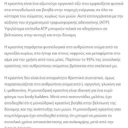
Η κρεατίνη είναι ένα αζωτούχο οργανικό οξύ που εμφανίζεται φυσικά
στα σπονδυλωτά και βοηθά στην παροχή ενέργειας σε όλα τα
κύτταρα του σώματος, κυρίως των μυών. Αυτό επιτυγχάνεται με την
αύξηση του σχηματισμού τριφωσφορικής αδενοσίνης (ΑΤΡ).
Υψηλότερα επίπεδα ATP μπορούν τελικά να οδηγήσουν σε
βελτιώσεις στην αντοχή και στην δύναμη.
Η κρεατίνη παράγεται φυσιολογικά στο ανθρώπινο σώμα από τα
αμινοξέα κυρίως στο ήπαρ και στους νεφρούς και μεταφέρεται στο
αίμα για την χρήση από τους μύες. Περίπου το 95% της συνολικής
κρεατίνης του ανθρώπινου σώματος βρίσκεται στο σκελετικό μυ.
Η κρεατίνη δεν είναι ένα απαραίτητο θρεπτικό συστατικό, όμως
παρασκευάζεται στο ανθρώπινο σώμα από L-αργινίνη, γλυκίνη και
L-μεθειονίνη. Η μονοϋδρική κρεατίνη είναι ιδανική για ένα ευρύ
φάσμα των body builders. Μετά από εκατοντάδες μελέτες έχει
αποδειχθεί ότι η μονοϋδρική κρεατίνη βοηθά στην βελτίωση της
δύναμης και της ανάπτυξης των μυών. Η μονοϋδρική κρεατίνη σαν
συμπλήρωμα έχει αποδειχθεί επίσης ότι μπορεί να μειώσει το
συνολικό χρόνο αποκατάστασης και ανάκαμψης μετά από την
έντονη άσκηση.