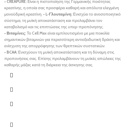
•
CREAPURE:
Eίναι η πιστοποίηση της Γερμανικής ποιότητας
κρεατίνης, η οποία σας προσφέρει καθαρή και απόλυτα ελεγμένη
μονοϋδρική κρεατίνη.
•
L-Γλουταμίνη:
Ενισχύει το ανοσοποιητικό
σύστημα, τη μυϊκή αποκατάσταση και προλαμβάνει τον
καταβολισμό και τις επιπτώσεις της υπερ-προπόνησης.
•
Βιταμίνες:
Το Cell Max είναι εμπλουτισμένο με μια ποικιλία
σημαντικών βιταμινών για περισσότερη αντιοξειδωτική δράση και
ενίσχυση της απορρόφησης των θρεπτικών συστατικών.
•
BCAA:
Ενισχύουν τη μυϊκή αποκατάσταση και τη δύναμη στις
προπονήσεις σας. Επίσης προλαμβάνουν τη μυϊκές απώλειες της
καθαρής μάζας κατά τη διάρκεια της άσκησης σας.