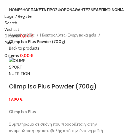
HOME
SHOP
ΠΑΚΕΤΑ ΠΡΟΣΦΟΡΩΝ
ΑΘΛΗΤΕΣ
ΝΕΑ
ΕΠΙΚΟΙΝΩΝΙΑ
Login / Register
Search
Click to enlarge
Wishlist
Αρχική σελίδα
Ηλεκτρολύτες-Ενεργειακά gels
0
items
0,00
€
Olimp Iso Plus Powder (700g)
Menu
Back to products
0
items
0,00
€
Olimp Iso Plus Powder (700g)
19,90
€
Olimp Iso Plus
Συμπλήρωμα σε σκόνη που προορίζεται για την
αντιμετώπιση της καταβολής από την έντονη μυϊκή