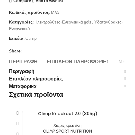
Compare
Add to wishlist
Κωδικός προϊόντος:
Μ/Δ
Κατηγορίες:
Ηλεκτρολύτες-Ενεργειακά gels
,
Υδατάνθρακες-
Ενεργειακά
Ετικέτα:
Olimp
Share:
ΠΕΡΙΓΡΑΦΉ
ΕΠΙΠΛΈΟΝ ΠΛΗΡΟΦΟΡΊΕΣ
ΜΕΤΑΦ
Περιγραφή
Επιπλέον πληροφορίες
Μεταφορικα
Σχετικά προϊόντα
Olimp Knockout 2.0 (305g)
Χωρίς κρεατίνη
OLIMP SPORT NUTRITION