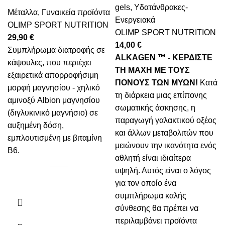
gels
,
Υδατάνθρακες-
Μέταλλα
,
Γυναικεία προϊόντα
Ενεργειακά
OLIMP SPORT NUTRITION
OLIMP SPORT NUTRITION
29,90
€
14,00
€
Συμπλήρωμα διατροφής σε
ALKAGEN ™ - ΚΕΡΔΙΣΤΕ
κάψουλες, που περιέχει
ΤΗ ΜΑΧΗ ME ΤΟΥΣ
εξαιρετικά απορροφήσιμη
ΠΟΝΟΥΣ ΤΩΝ ΜΥΩΝ!
Κατά
μορφή μαγνησίου - χηλικό
τη διάρκεια μιας επίπονης
αμινοξύ Albion μαγνησίου
σωματικής άσκησης, η
(διγλυκινικό μαγνήσιο) σε
παραγωγή γαλακτικού οξέος
αυξημένη δόση,
και άλλων μεταβολιτών που
εμπλουτισμένη με βιταμίνη
μειώνουν την ικανότητα ενός
Β6.
αθλητή είναι ιδιαίτερα
υψηλή. Αυτός είναι ο λόγος
για τον οποίο ένα
συμπλήρωμα καλής
σύνθεσης θα πρέπει να
περιλαμβάνει προϊόντα