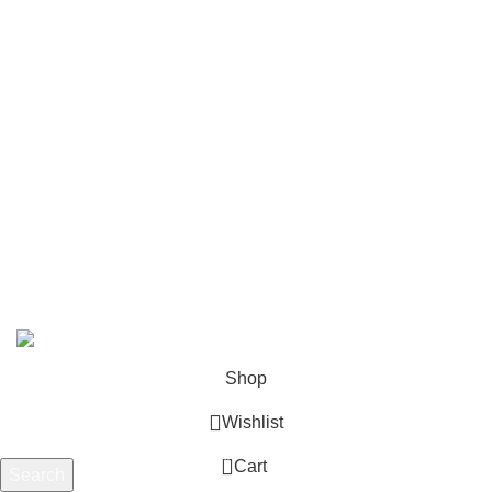
4118
880
9547
100
4003
759
INSTAGRAM
FITPLACE @2024 | Κατασκευή
DIGILAND
.
Shop
Wishlist
0
Cart
Search