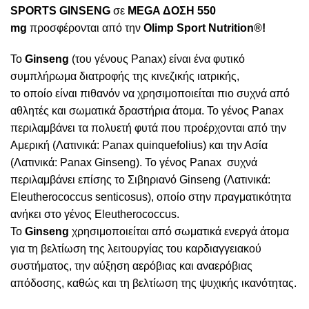
SPORTS GINSENG
σε
MEGA ΔΟΣΗ 550
mg
προσφέρονται από την
Olimp Sport Nutrition®!
Το
Ginseng
(του γένους Panax) είναι ένα φυτικό
συμπλήρωμα διατροφής της κινεζικής ιατρικής,
το οποίο είναι πιθανόν να χρησιμοποιείται πιο συχνά από
αθλητές και σωματικά δραστήρια άτομα. Το γένος Panax
περιλαμβάνει τα πολυετή φυτά που προέρχονται από την
Αμερική (Λατινικά: Panax quinquefolius) και την Ασία
(Λατινικά: Panax Ginseng). Το γένος Panax συχνά
περιλαμβάνει επίσης το Σιβηριανό Ginseng (Λατινικά:
Eleutherococcus senticosus), οποίο στην πραγματικότητα
ανήκει στο γένος Eleutherococcus.
Το
Ginseng
χρησιμοποιείται από σωματικά ενεργά άτομα
για τη βελτίωση της λειτουργίας του καρδιαγγειακού
συστήματος, την αύξηση αερόβιας και αναερόβιας
απόδοσης, καθώς και τη βελτίωση της ψυχικής ικανότητας.