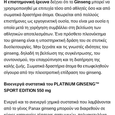
Η επιστημονική έρευνα
δείχνει ότι το
Ginseng
μπορεί να
χρησιμοποιηθεί με επιτυχία τόσο από αθλητές όσο και από
σωματικά δραστήρια άτομα. Θεωρείται από πολλούς
επιστήμονες ως εργογενετική ουσία, που είναι μια ουσία η
οποία μετά τη χορήγηση συμβάλλει στη βελτίωση των
αθλητικών αποτελεσμάτων. Ένα πρόσθετο πλεονέκτημα
του ginseng είναι η υποστηρικτική δράση του σε στυτικές
δυσλειτουργίες. Μην ξεχνάτε και τις γνωστές ιδιότητες του
ginseng, δηλαδή τη βελτίωση της συγκέντρωσης, του
συντονισμού, την επαγρύπνηση και τη διατήρηση της
καλής ζωής. Σωματικά δραστήρια άτομα θα επωφεληθούν
σίγουρα από την πλειοτροπική επίδραση του ginseng.
Βιοενεργά συστατικά του PLATINUM GINSENG™
SPORT EDITION 550 mg
Ενεργό και το ανενεργό χημικά συστατικά που λαμβάνονται
από το γένος Panax ginseng μπορούν να διαιρεθούν σε
κύριες κατηγορίες τέσσερα: σαπωνινών, πολυακετυλένια,