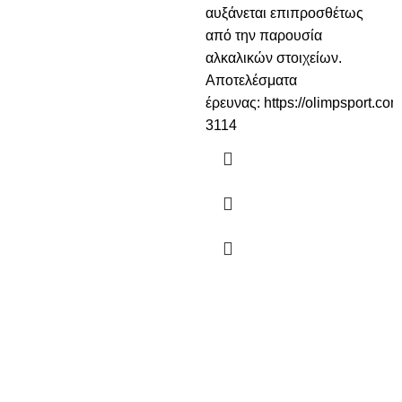
αυξάνεται επιπροσθέτως
από την παρουσία
αλκαλικών στοιχείων.
Αποτελέσματα
έρευνας:
https://olimpsport.co
3114
Η αθλητική οικογένεια του FITPLACE Δημιουργήσαμε ένα
ηλεκτρονικό και φυσικό κατάστημα για να εξυπηρετούμε τις
ανάγκες των ασκούμενων και των αθλητών, δίνοντας