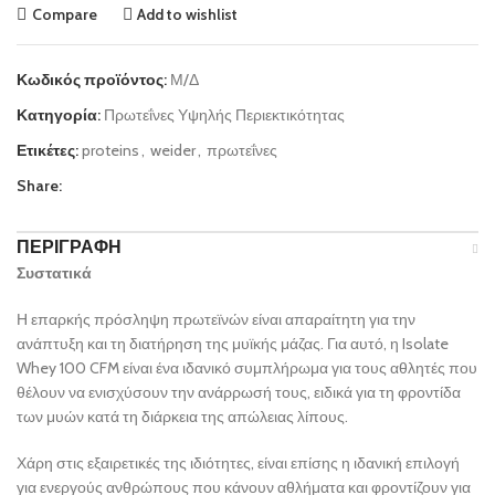
Compare
Add to wishlist
Κωδικός προϊόντος:
Μ/Δ
Κατηγορία:
Πρωτεΐνες Υψηλής Περιεκτικότητας
Ετικέτες:
proteins
,
weider
,
πρωτεΐνες
Share:
ΠΕΡΙΓΡΑΦΉ
Συστατικά
Η επαρκής πρόσληψη πρωτεϊνών είναι απαραίτητη για την
ανάπτυξη και τη διατήρηση της μυϊκής μάζας. Για αυτό, η Isolate
Whey 100 CFM είναι ένα ιδανικό συμπλήρωμα για τους αθλητές που
θέλουν να ενισχύσουν την ανάρρωσή τους, ειδικά για τη φροντίδα
των μυών κατά τη διάρκεια της απώλειας λίπους.
Χάρη στις εξαιρετικές της ιδιότητες, είναι επίσης η ιδανική επιλογή
για ενεργούς ανθρώπους που κάνουν αθλήματα και φροντίζουν για