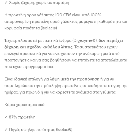
✓ Χωρίς ζάχαρη, χωρίς ασπαρτάμη
Η πρωτεΐνη ορού γάλακτος 100 CFM είναι από 100%
απομονωμένη πρωτεΐνη ορού γάλακτος με μέγιστη καθαρότητα και
κορυφαία ποιότητα (Isolac®)
Έχει εμπλουτιστεί με πεπτικά ένζυμα (Digezyme®),
δεν περιέχει
ζάχαρη και σχεδόν καθόλου λίπος.
Τα συστατικά του έχουν
επιλεγεί προσεκτικά για να ενισχύσουν την ανάκαμψη μετά από
προπονήσεις και να σας βοηθήσουν να επιτύχετε τα αποτελέσματα
που έχετε προγραμματίσει.
Είναι ιδανική επιλογή για λήψη μετά την προπόνηση ή για να
συμπληρώσετε την πρόσληψη πρωτεΐνης οποιαδήποτε στιγμή της
ημέρας, για πρωινό ή για να κορεστείτε ανάμεσα στα γεύματα.
Κύρια χαρακτηριστικά:
✓ 87% πρωτεΐνη
✓ Πηγές υψηλής ποιότητας (Isolac®)