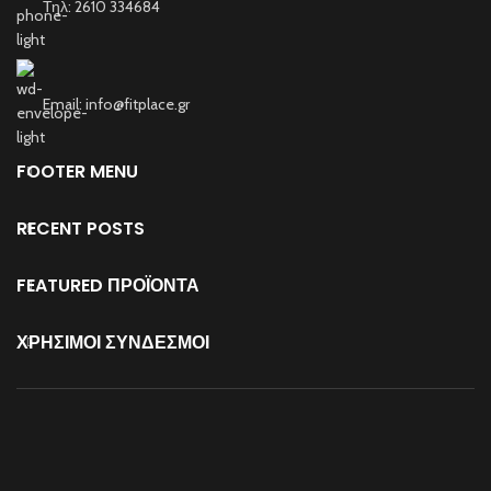
Τηλ: 2610 334684
περιέχει και 100mg νατρίου έναν
ηλεκτρολύτη ο οποίος ενισχύει
την μυϊκή αποκατάσταση και τα
επίπεδα ενυδάτωσης του
σώματος.
Email: info@fitplace.gr
Σημείωση:
Σας συνιστούμε να
συμβουλευτείτε έναν γιατρό ή
διατροφολόγο εάν έχετε
FOOTER MENU
οποιεσδήποτε ερωτήσεις σχετικά
με τη χρήση αυτού του προϊόντος.
Οι διατροφικές πληροφορίες
RECENT POSTS
μπορεί να διαφέρουν ανάλογα με
τη γεύση.
FEATURED ΠΡΟΪΟΝΤΑ
ΧΡΗΣΙΜΟΙ ΣΥΝΔΕΣΜΟΙ