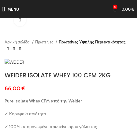
0
MENU
0,00
€
Click to enlarge
Αρχική σελίδα
Πρωτεΐνες
Πρωτεΐνες Υψηλής Περιεκτικότητας
WEIDER ISOLATE WHEY 100 CFM 2KG
86,00
€
Pure Isolate Whey CFM
από
την
Weider
✓ Κορυφαία ποιότητα
✓ 100% απομονωμένη πρωτεΐνη ορού γάλακτος