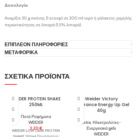
Δοσολογία
Αναμίξτε 30 g σκόνης (1 scoop) σε 200 ml νερό ή γάλακτος χαμηλής
περιεκτικότητας σε λιπαρά (1,5% λιπαρά).
ΕΠΙΠΛΈΟΝ ΠΛΗΡΟΦΟΡΊΕΣ
ΜΕΤΑΦΟΡΙΚΑ
ΣΧΕΤΙΚΆ ΠΡΟΪΌΝΤΑ
WEIDER PROTEIN SHAKE
Weider Victory
250ML
Endurance Energy Up Gel
40g
Ποτά Ροφήματα
WEIDER
Extra
,
Ηλεκτρολύτες-
3,20
€
Ενεργειακά gels
WEIDER LOW CARB PROTEIN
WEIDER
SHAKE 250ml
Πρωτεϊνούχο