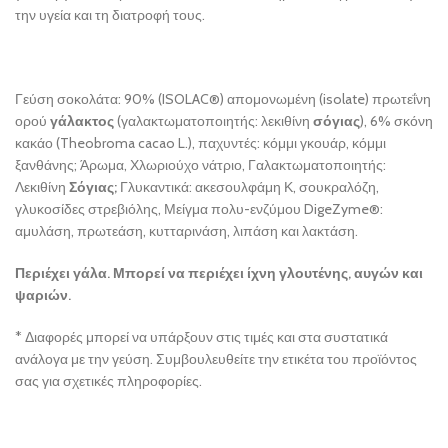
την υγεία και τη διατροφή τους.
Γεύση σοκολάτα: 90% (ISOLAC®) απομονωμένη (isolate) πρωτεΐνη
ορού
γάλακτος
(γαλακτωματοποιητής: λεκιθίνη
σόγιας
), 6% σκόνη
κακάο (Theobroma cacao L.), παχυντές: κόμμι γκουάρ, κόμμι
ξανθάνης; Άρωμα, Χλωριούχο νάτριο, Γαλακτωματοποιητής:
Λεκιθίνη
Σόγιας;
Γλυκαντικά: ακεσουλφάμη Κ, σουκραλόζη,
γλυκοσίδες στρεβιόλης, Μείγμα πολυ-ενζύμου DigeZyme®:
αμυλάση, πρωτεάση, κυτταρινάση, λιπάση και λακτάση.
Περιέχει γάλα. Μπορεί να περιέχει ίχνη γλουτένης, αυγών και
ψαριών.
* Διαφορές μπορεί να υπάρξουν στις τιμές και στα συστατικά
ανάλογα με την γεύση. Συμβουλευθείτε την ετικέτα του προϊόντος
σας για σχετικές πληροφορίες.