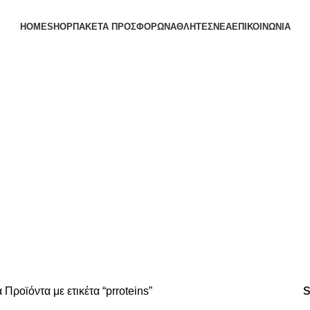
HOME
SHOP
ΠΑΚΕΤΑ ΠΡΟΣΦΟΡΩΝ
ΑΘΛΗΤΕΣ
ΝΕΑ
ΕΠΙΚΟΙΝΩΝΙΑ
prroteins
α
Προϊόντα με ετικέτα “prroteins”