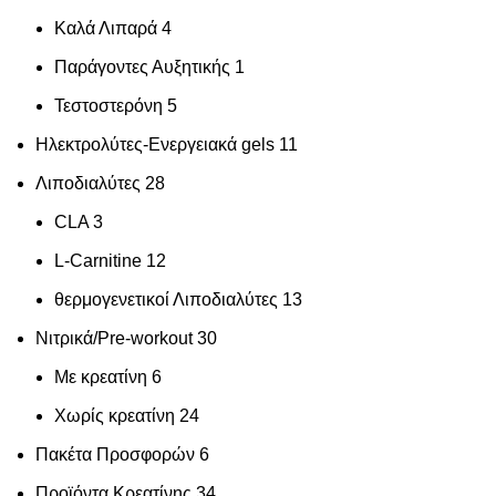
Καλά Λιπαρά
4
Παράγοντες Αυξητικής
1
Τεστοστερόνη
5
Ηλεκτρολύτες-Ενεργειακά gels
11
Λιποδιαλύτες
28
CLA
3
L-Carnitine
12
θερμογενετικοί Λιποδιαλύτες
13
Νιτρικά/Pre-workout
30
Με κρεατίνη
6
Χωρίς κρεατίνη
24
Πακέτα Προσφορών
6
Προϊόντα Κρεατίνης
34