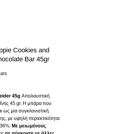
ppie Cookies and
ocolate Bar 45gr
Bars
eider 45g
Απολαυστική
νης 45 gr. Η μπάρα που
ι ως μια συγκλονιστική
ης, με υψηλή περιεκτικότητα
 36%.
Με μειωμένους
ς σε σύγκριση με άλλες