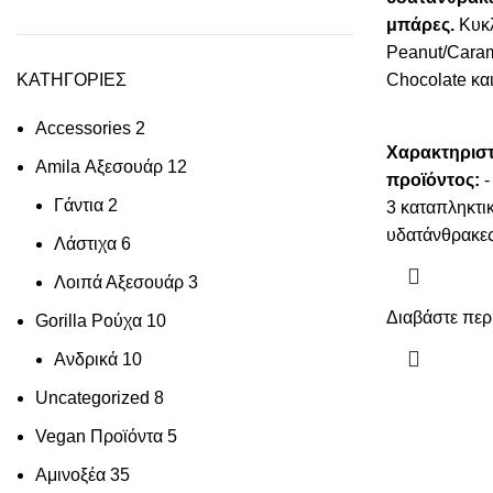
μπάρες.
Κυκλ
Peanut/Caram
ΚΑΤΗΓΟΡΙΕΣ
Chocolate και
Accessories
2
Χαρακτηριστ
Amila Αξεσουάρ
12
προϊόντος:
-
Γάντια
2
3 καταπληκτικ
υδατάνθρακε
Λάστιχα
6
Λοιπά Αξεσουάρ
3
Διαβάστε περ
Gorilla Ρούχα
10
Ανδρικά
10
Uncategorized
8
Vegan Προϊόντα
5
Αμινοξέα
35