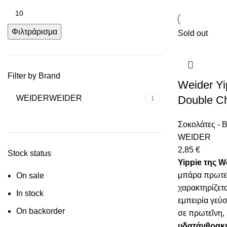
Φιλτράρισμα
Sold out
Filter by Brand
Weider Yi
WEIDER
WEIDER
Double Ch
1
Σοκολάτες - 
WEIDER
2,85
€
Stock status
Yippie της W
μπάρα πρωτεΐ
On sale
χαρακτηρίζετα
In stock
εμπειρία γεύσ
On backorder
σε πρωτεΐνη,
υδατάνθρακε