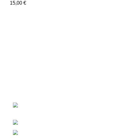
15,00
€
Recent Posts
Η αθλητική οικογένεια του FITPLACE
Δημιουργήσαμε ένα ηλεκτρονικό και
φυσικό κατάστημα για να εξυπηρετούμε
τις ανάγκες των ασκούμενων και των
αθλητών, δίνοντας μεγάλη βάση και
προσοχή στα προβλήματα και στην
κατανομή της σωματοδομής.
Σμύρνης 110, Πάτρα,
26224
Τηλ: 2610 334684
Email: