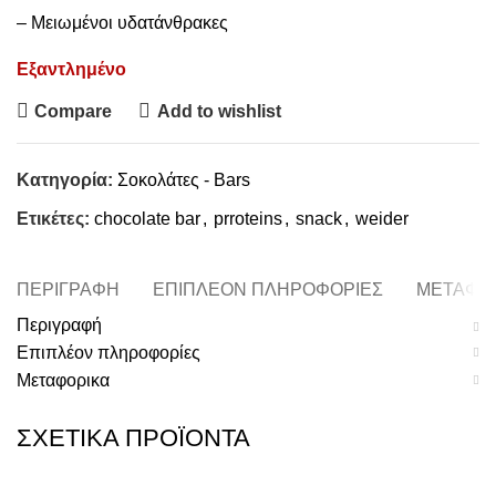
– Μειωμένοι υδατάνθρακες
Εξαντλημένο
Compare
Add to wishlist
Κατηγορία:
Σοκολάτες - Bars
Ετικέτες:
chocolate bar
,
prroteins
,
snack
,
weider
ΠΕΡΙΓΡΑΦΉ
ΕΠΙΠΛΈΟΝ ΠΛΗΡΟΦΟΡΊΕΣ
ΜΕΤΑΦΟ
Περιγραφή
Επιπλέον πληροφορίες
Μεταφορικα
ΣΧΕΤΙΚΆ ΠΡΟΪΌΝΤΑ