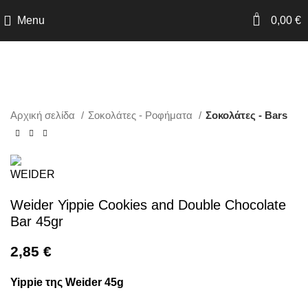
0
Menu
0,00
€
SOLD
OUT
Click to enlarge
Αρχική σελίδα
Σοκολάτες - Ροφήματα
Σοκολάτες - Bars
Weider Yippie Cookies and Double Chocolate
Bar 45gr
2,85
€
Yippie της Weider 45g