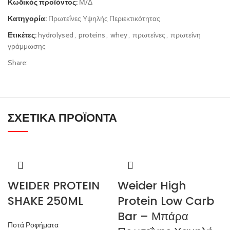
Κωδικός προϊόντος:
Μ/Δ
Κατηγορία:
Πρωτεΐνες Υψηλής Περιεκτικότητας
Ετικέτες:
hydrolysed
,
proteins
,
whey
,
πρωτεΐνες
,
πρωτεΐνη
γράμμωσης
Share:
ΣΧΕΤΙΚΆ ΠΡΟΪΌΝΤΑ
WEIDER PROTEIN
Weider High
SHAKE 250ML
Protein Low Carb
Bar – Μπάρα
Ποτά Ροφήματα