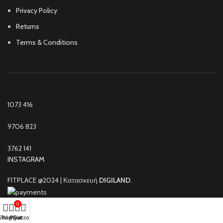
Privacy Policy
Returns
Terms & Conditions
1073
416
9706
823
3762
141
INSTAGRAM
FITPLACE @2024 | Κατασκευή
DIGILAND
.
0
Shop
Wishlist
My account
Cart