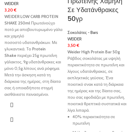
Πρωτεΐνης Χαμηλή
WEIDER
Σε Υδατάνθρακες
3,20
€
WEIDER LOW CARB PROTEIN
50γρ
SHAKE 250ml
Πρωτεϊνούχο
ποτό με αποβουτυρωμένο γάλα
Σοκολάτες - Bars
και χαμηλό
WEIDER
ποσοστό υδατανθράκων. Με
3,50
€
γλυκαντικά. To
Protein
Weider High Protein Bar 50g
Shake
περιέχει 25g πρωτεΐνη
Ράβδος σοκολάτας με υψηλή
γάλακτος, 9g υδατάνθρακες και
περιεκτικότητα σε πρωτεΐνη και
μόνο 0,5g λίπους ανά ρόφημα.
λίγους υδατάνθρακες, σε
Μετά την άσκηση κατά τη
εκπληκτικές γεύσεις. Ένα
διάρκεια της ημέρας, στη δίαιτα
ποιοτικό σνακ κατά τη διάρκεια
σας ή οποιαδήποτε στιγμή
της ημέρας και της δίαιτα σας,
αισθάνεστε πεινασμένοι.
που σας εφοδιάζει με πρωτεΐνη,
ποιοτικά θρεπτικά συστατικά και
λίγα λιπαρά.
40% περιεκτικότητα σε
πρωτεΐνη