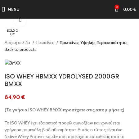
0
MENU
0,00
€
Click to enlarge
SOLD O
UT
Αρχική σελίδα
Πρωτεΐνες
Πρωτεΐνες Υψηλής Περιεκτικότητας
Back to products
ISO WHEY HBMXX YDROLYSED 2000GR
BMXX
84,90
€
(To γνήσιο ISO WHEY BMXX προσέχετε στις απομιμήσεις)
Το ISO WHEY έχει εξαιρετικό προφίλ αμινοξέων και χωνεύεται
γρήγορα με μεγάλη βιοδιαθεσιμότητα. Αυτός ο τύπος είναι ένα
Native Whey Protein Isolate που προέρχεται απευθείας από το