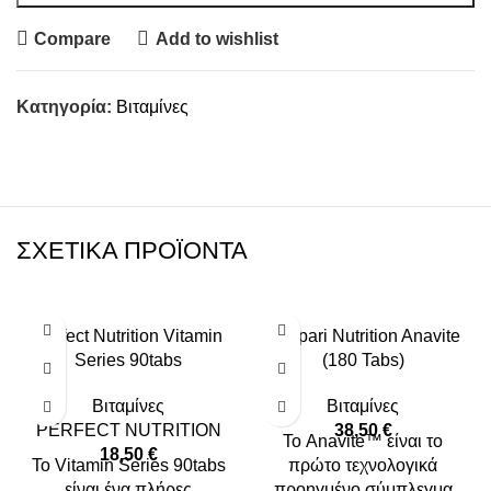
Compare
Add to wishlist
Κατηγορία:
Βιταμίνες
ΣΧΕΤΙΚΆ ΠΡΟΪΌΝΤΑ
Perfect Nutrition Vitamin
Gaspari Nutrition Anavite
Series 90tabs
(180 Tabs)
Βιταμίνες
Βιταμίνες
PERFECT NUTRITION
38,50
€
Το Anavite™ είναι το
18,50
€
Το Vitamin Series 90tabs
πρώτο τεχνολογικά
είναι ένα πλήρες
προηγμένο σύμπλεγμα