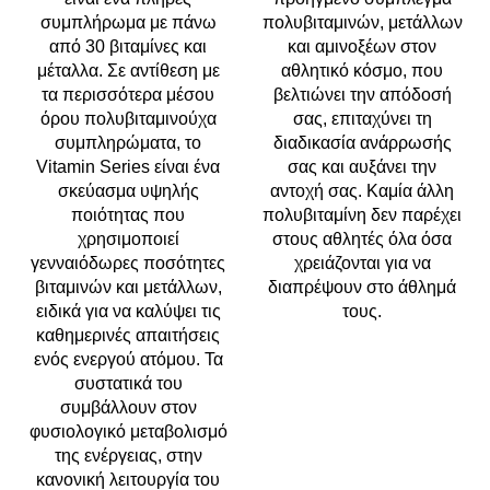
συμπλήρωμα με πάνω
πολυβιταμινών, μετάλλων
από 30 βιταμίνες και
και αμινοξέων στον
μέταλλα. Σε αντίθεση με
αθλητικό κόσμο, που
τα περισσότερα μέσου
βελτιώνει την απόδοσή
όρου πολυβιταμινούχα
σας, επιταχύνει τη
συμπληρώματα, το
διαδικασία ανάρρωσής
Vitamin Series είναι ένα
σας και αυξάνει την
σκεύασμα υψηλής
αντοχή σας. Καμία άλλη
ποιότητας που
πολυβιταμίνη δεν παρέχει
χρησιμοποιεί
στους αθλητές όλα όσα
γενναιόδωρες ποσότητες
χρειάζονται για να
βιταμινών και μετάλλων,
διαπρέψουν στο άθλημά
ειδικά για να καλύψει τις
τους.
καθημερινές απαιτήσεις
ενός ενεργού ατόμου. Τα
συστατικά του
συμβάλλουν στον
φυσιολογικό μεταβολισμό
της ενέργειας, στην
κανονική λειτουργία του