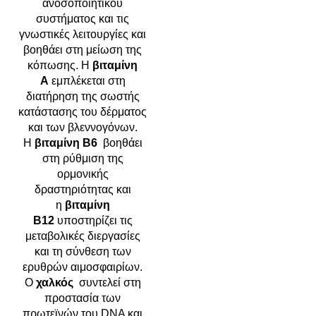
ανοσοποιητικού
συστήματος και τις
γνωστικές λειτουργίες και
βοηθάει στη μείωση της
κόπωσης. Η
βιταμίνη
Α
εμπλέκεται στη
διατήρηση της σωστής
κατάστασης του δέρματος
και των βλεννογόνων.
Η
βιταμίνη Β6
βοηθάει
στη ρύθμιση της
ορμονικής
δραστηριότητας και
η
βιταμίνη
Β12
υποστηρίζει τις
μεταβολικές διεργασίες
και τη σύνθεση των
ερυθρών αιμοσφαιρίων.
Ο
χαλκός
συντελεί στη
προστασία των
πρωτεϊνών του DNA και