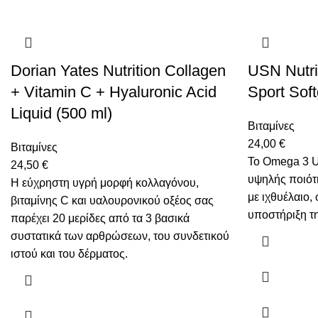
Dorian Yates Nutrition Collagen
USN Nutri
+ Vitamin C + Hyaluronic Acid
Sport Soft
Liquid (500 ml)
Βιταμίνες
24,00
€
Βιταμίνες
Το Omega 3 Ul
24,50
€
υψηλής ποιότ
Η εύχρηστη υγρή μορφή κολλαγόνου,
με ιχθυέλαιο,
βιταμίνης C και υαλουρονικού οξέος σας
υποστήριξη τη
παρέχει 20 μερίδες από τα 3 βασικά
συστατικά των αρθρώσεων, του συνδετικού
ιστού και του δέρματος.