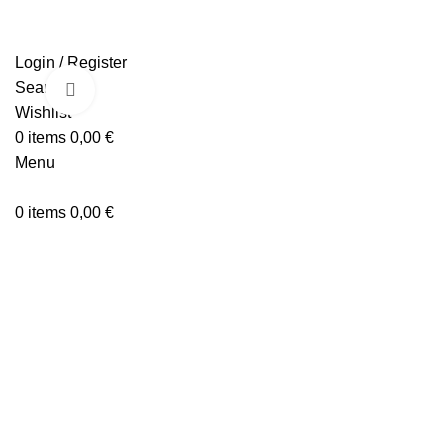
Login / Register
Search
Click to enlarge
Wishlist
0
items
0,00
€
Menu
0
items
0,00
€