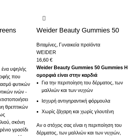
Greens
Weider Beauty Gummies 50
Βιταμίνες
,
Γυναικεία προϊόντα
WEIDER
16,60
€
Weider Beauty Gummies 50 Gummies
Η
ι ένα υψηλής
ομορφιά είναι στην καρδιά
ροφής που
Για την περιποίηση του δέρματος, των
υασμό φυτικών
μαλλιών και των νυχιών
τικών ινών -
ελτιστοποιήσει
Ισχυρή αντιγηραντική φόρμουλα
ψη θρεπτικών
Χωρίς ζάχαρη και χωρίς γλουτένη
πως
λιού, σκόνη
Αν ο στόχος σας είναι η περιποίηση του
ρένιο γρασίδι
δέρματος, των μαλλιών και των νυχιών,