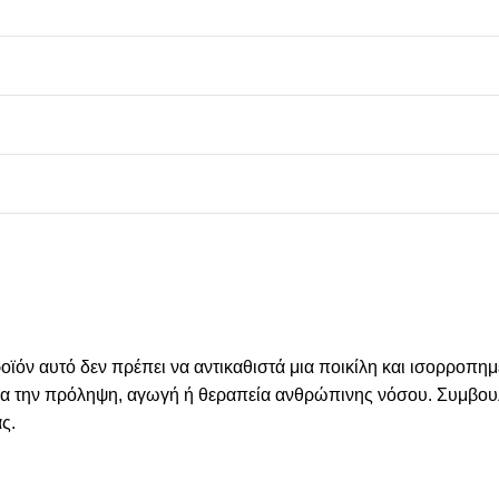
́ν αυτό δεν πρέπει να αντικαθιστά μια ποικίλη και ισορροπημε
α την πρόληψη, αγωγή ή θεραπεία ανθρώπινης νόσου. Συμβουλευθ
ας.