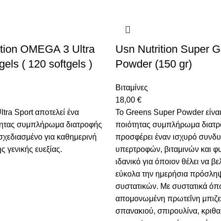
tion OMEGA 3 Ultra
Usn Nutrition Super 
gels ( 120 softgels )
Powder (150 gr)
Βιταμίνες
18,00
€
tra Sport αποτελεί ένα
Το Greens Super Powder είνα
ητας συμπλήρωμα διατροφής
ποιότητας συμπλήρωμα διατ
 σχεδιασμένο για καθημερινή
προσφέρει έναν ισχυρό συνδ
ς γενικής ευεξίας.
υπερτροφών, βιταμινών και φυ
ιδανικό για όποιον θέλει να β
εύκολα την ημερήσια πρόσλη
συστατικών. Με συστατικά ό
απομονωμένη πρωτεΐνη μπιζε
σπανακιού, σπιρουλίνα, κριθα