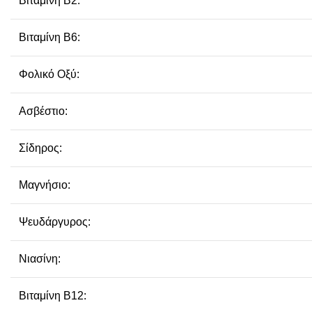
Βιταμίνη B2:
Βιταμίνη B6:
Φολικό Οξύ:
Ασβέστιο:
Σίδηρος:
Μαγνήσιο:
Ψευδάργυρος:
Νιασίνη:
Βιταμίνη Β12: