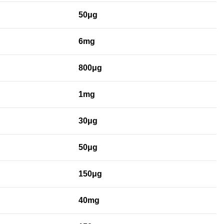
50μg
6mg
800μg
1mg
30μg
50μg
150μg
40mg