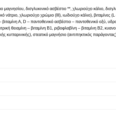
ιο μαγνησίου, δισγλυκινικό ασβέστιο **, χλωριούχο κάλιο, δισγλ
κό νάτριο, χλωριούχο χρώμιο (III), ιωδιούχο κάλιο), βιταμίνες (
λιου- βιταμίνη Α, D – παντοθενικό ασβέστιο – παντοθενικό οξύ, 
τρική θειαμίνη – βιταμίνη Β1, ριβοφλαβίνη – βιταμίνη Β2, κυαν
κής κυτταρινικής), στεατικό μαγνήσιο (αντιπηκτικός παράγοντας