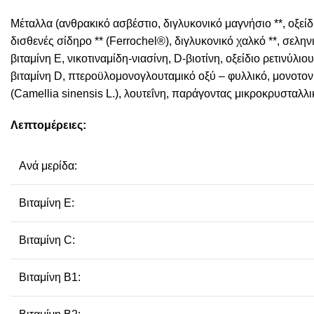
Μέταλλα (ανθρακικό ασβέστιο, διγλυκονικό μαγνήσιο **, οξείδ
δισθενές σίδηρο ** (Ferrochel®), διγλυκονικό χαλκό **, σεληνι
βιταμίνη Ε, νικοτιναμίδη-νιασίνη, D-βιοτίνη, οξείδιο ρετινύ
βιταμίνη D, πτεροϋλομονογλουταμικό οξύ – φυλλικό, μονοτονι
(Camellia sinensis L.), λουτεΐνη, παράγοντας μικροκρυσταλλι
Λεπτομέρειες:
Ανά μερίδα:
Βιταμίνη E:
Βιταμίνη C:
Βιταμίνη B1: