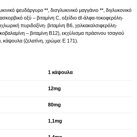
υκινικό ψευδάργυρο **, δισγλυκινικό μαγγάνιο **, διγλυκονικό
L ασκορβικό οξύ – βιταμίνη C, οξείδιο dl-άλφα-τοκοφερόλη-
υδροχλωρική πυριδοξίνη- βιταμίνη Β6, χολκακαλσιφερόλη-
οκοβαλαμίνη – βιταμίνη Β12), εκχύλισμα πράσινου τσαγιού
), κάψουλα (ζελατίνη, χρώμα: Ε 171).
1 κάψουλα
12mg
80mg
1,1mg