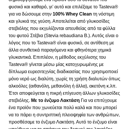
φυσικό και καθαρό, γι' αυτό και επιλέξαμε το Tasteva®
για να δώσουμε στην
100% Whey Clean
τη νόστιμη
και γλυκιά της γεύση. Αποτελείται από γλυκοσίδες
στεβιόλης που εκχυλίζονται απευθείας από τα φύλλα
του φυτού Στέβια (Stevia rebaudiana B.). Αυτός είναι ο
λόγος που το Tasteva® είναι φυσικό, σε αντίθεση με
άλλα συνθετικά παραγόμενα και φθηνότερα χημικά
γλυκαντικά. Επιπλέον, η μέθοδος εκχύλισης του
Tasteva® γίνεται μέσω μίας κατοχυρωμένης με
δίπλωμα ευρεσιτεχνίας διαδικασίας που χρησιμοποιεί
μόνο νερό ως διαλύτη, χωρίς τη χρήση διαλυτών όπως
αλκοόλες (αιθανόλη, μεθανόλη ή άλλα), ακετόνη κ.λπ.
Έτσι αποφεύγεται η πικρή επίγευση άλλων γλυκοσίδες
στεβιόλης.
Με το ένζυμο Λακτάση
Για να επιτύχουμε
ένα προϊόν που χωνεύεται πολύ καλά και που μπορεί
να το πάρει η συντριπτική πλειοψηφία των ανθρώπων,
προσθέσαμε το ένζυμο Λακτάση. Αυτό το ένζυμο είναι