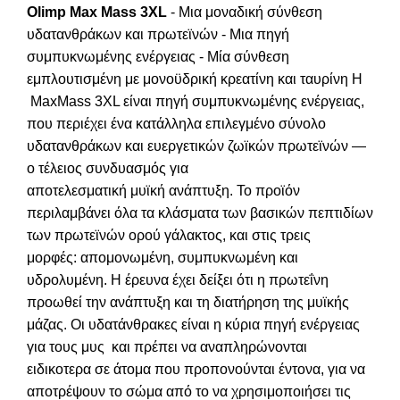
Olimp Max Mass 3XL
- Μια μοναδική σύνθεση
υδατανθράκων και πρωτεϊνών - Μια πηγή
συμπυκνωμένης ενέργειας - Μία σύνθεση
εμπλουτισμένη με μονοϋδρική κρεατίνη και ταυρίνη Η
MaxMass 3XL είναι πηγή συμπυκνωμένης ενέργειας,
που περιέχει ένα κατάλληλα επιλεγμένο σύνολο
υδατανθράκων και ευεργετικών ζωϊκών πρωτεϊνών —
ο τέλειος συνδυασμός για
αποτελεσματική μυϊκή ανάπτυξη. Το προϊόν
περιλαμβάνει όλα τα κλάσματα των βασικών πεπτιδίων
των πρωτεϊνών ορού γάλακτος, και στις τρεις
μορφές: απομονωμένη, συμπυκνωμένη και
υδρολυμένη. Η έρευνα έχει δείξει ότι η πρωτεΐνη
προωθεί την ανάπτυξη και τη διατήρηση της μυϊκής
μάζας. Οι υδατάνθρακες είναι η κύρια πηγή ενέργειας
για τους μυς και πρέπει να αναπληρώνονται
ειδικοτερα σε άτομα που προπονούνται έντονα, για να
αποτρέψουν το σώμα από το να χρησιμοποιήσει τις