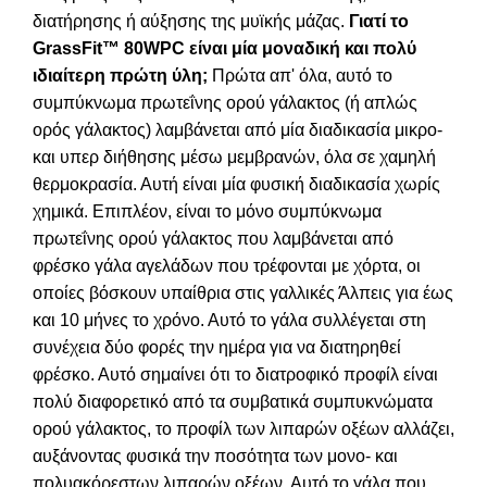
διατήρησης ή αύξησης της μυϊκής μάζας.
Γιατί το
GrassFit™ 80WPC είναι μία μοναδική και πολύ
ιδιαίτερη πρώτη ύλη;
Πρώτα απ' όλα, αυτό το
συμπύκνωμα πρωτεΐνης ορού γάλακτος (ή απλώς
ορός γάλακτος) λαμβάνεται από μία διαδικασία μικρο-
και υπερ διήθησης μέσω μεμβρανών, όλα σε χαμηλή
θερμοκρασία. Αυτή είναι μία φυσική διαδικασία χωρίς
χημικά. Επιπλέον, είναι το μόνο συμπύκνωμα
πρωτεΐνης ορού γάλακτος που λαμβάνεται από
φρέσκο ​​γάλα αγελάδων που τρέφονται με χόρτα, οι
οποίες βόσκουν υπαίθρια στις γαλλικές Άλπεις για έως
και 10 μήνες το χρόνο. Αυτό το γάλα συλλέγεται στη
συνέχεια δύο φορές την ημέρα για να διατηρηθεί
φρέσκο. Αυτό σημαίνει ότι το διατροφικό προφίλ είναι
πολύ διαφορετικό από τα συμβατικά συμπυκνώματα
ορού γάλακτος, το προφίλ των λιπαρών οξέων αλλάζει,
αυξάνοντας φυσικά την ποσότητα των μονο- και
πολυακόρεστων λιπαρών οξέων. Αυτό το γάλα που