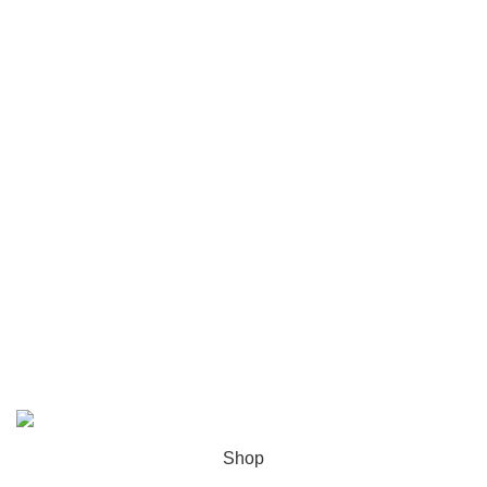
Returns
Terms & Conditions
7566
819
4148
953
5231
203
INSTAGRAM
FITPLACE @2024 | Κατασκευή
DIGILAND
.
Shop