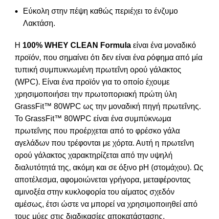
Εύκολη στην πέψη καθώς περιέχει το ένζυμο
Λακτάση.
Η
100%
WHEY
CLEAN
Formula
είναι ένα μοναδικό
προϊόν, που σημαίνει ότι δεν είναι ένα ρόφημα από μία
τυπική συμπυκνωμένη πρωτεΐνη ορού γάλακτος
(WPC). Είναι ένα προϊόν για το οποίο έχουμε
χρησιμοποιήσει την πρωτοποριακή πρώτη ύλη
GrassFit™ 80WPC ως την μοναδική πηγή πρωτεΐνης.
Το GrassFit™ 80WPC είναι ένα συμπύκνωμα
πρωτεΐνης που προέρχεται από το φρέσκο ​​γάλα
αγελάδων που τρέφονται με χόρτα. Αυτή η πρωτεΐνη
ορού γάλακτος χαρακτηρίζεται από την υψηλή
διαλυτότητά της, ακόμη και σε όξινο pH (στομάχου). Ως
αποτέλεσμα, αφομοιώνεται γρήγορα, μεταφέροντας
αμινοξέα στην κυκλοφορία του αίματος σχεδόν
αμέσως, έτσι ώστε να μπορεί να χρησιμοποιηθεί από
τους μύες στις διαδικασίες αποκατάστασης,