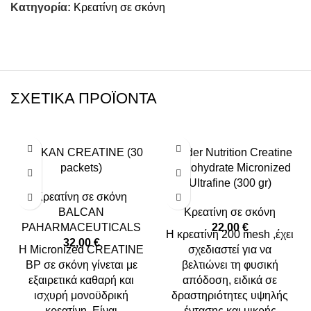
Κατηγορία:
Κρεατίνη σε σκόνη
ΣΧΕΤΙΚΆ ΠΡΟΪΌΝΤΑ
BALKAN CREATINE (30
Weider Nutrition Creatine
packets)
Monohydrate Micronized
Ultrafine (300 gr)
Κρεατίνη σε σκόνη
BALCAN
Κρεατίνη σε σκόνη
PAHARMACEUTICALS
22,00
€
Η κρεατίνη 200 mesh ,έχει
32,00
€
Η Micronized CREATINE
σχεδιαστεί για να
BP σε σκόνη γίνεται με
βελτιώνει τη φυσική
εξαιρετικά καθαρή και
απόδοση, ειδικά σε
ισχυρή μονοϋδρική
δραστηριότητες υψηλής
κρεατίνη. Είναι
έντασης και μικρής