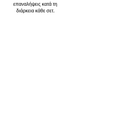
επαναλήψεις κατά τη
διάρκεια κάθε σετ.
Η αθλητική οικογένεια του FITPLACE Δημιουργήσαμε ένα
ηλεκτρονικό και φυσικό κατάστημα για να εξυπηρετούμε τις
ανάγκες των ασκούμενων και των αθλητών, δίνοντας