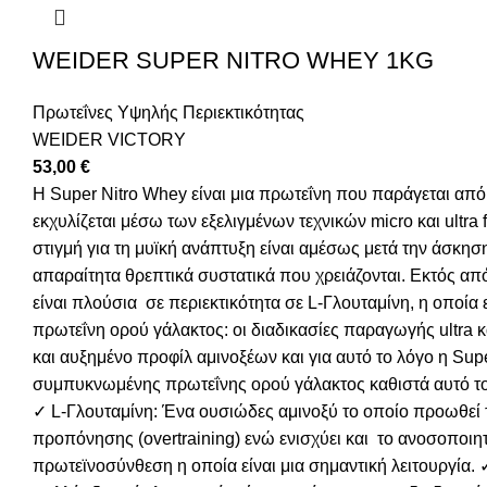
WEIDER SUPER NITRO WHEY 1KG
Πρωτεΐνες Υψηλής Περιεκτικότητας
WEIDER VICTORY
53,00
€
H Super Nitro Whey είναι μια πρωτεΐνη που παράγεται απ
εκχυλίζεται μέσω των εξελιγμένων τεχνικών micro και ultra f
στιγμή για τη μυϊκή ανάπτυξη είναι αμέσως μετά την άσκηση
απαραίτητα θρεπτικά συστατικά που χρειάζονται. Εκτός από
είναι πλούσια σε περιεκτικότητα σε L-Γλουταμίνη, η οποία
πρωτεΐνη ορού γάλακτος: oι διαδικασίες παραγωγής ultra κα
και αυξημένο προφίλ αμινοξέων και για αυτό το λόγο η S
συμπυκνωμένης πρωτεΐνης ορού γάλακτος καθιστά αυτό τ
✓ L-Γλουταμίνη: Ένα ουσιώδες αμινοξύ το οποίο προωθεί τ
προπόνησης (overtraining) ενώ ενισχύει και το ανοσοποιη
πρωτεϊνοσύνθεση η οποία είναι μια σημαντική λειτουργία. 