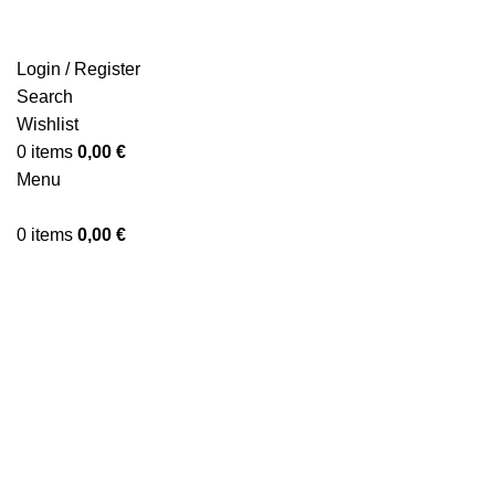
Login / Register
Search
Wishlist
Sold out
0
items
0,00
€
Menu
Click to enlarge
0
items
0,00
€