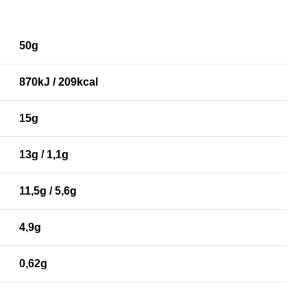
50g
870kJ / 209kcal
15g
13g / 1,1g
11,5g / 5,6g
4,9g
0,62g