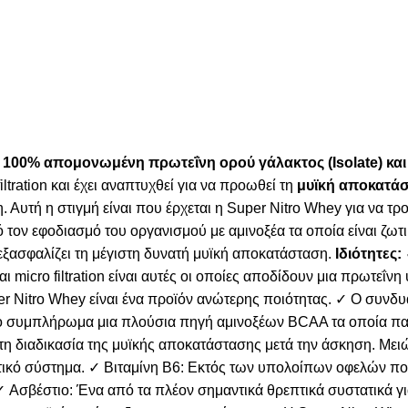
ό
100% απομονωμένη πρωτεΐνη ορού γάλακτος (Isolate) κ
iltration και έχει αναπτυχθεί για να πρoωθεί τη
μυϊκή αποκατάσ
. Αυτή η στιγμή είναι που έρχεται η Super Nitro Whey για να τρ
 τον εφοδιασμό του οργανισμού με αμινοξέα τα οποία είναι ζωτ
 εξασφαλίζει τη μέγιστη δυνατή μυϊκή αποκατάσταση.
Ιδιότητες:
ι micro filtration είναι αυτές οι οποίες αποδίδουν μια πρωτεΐ
uper Nitro Whey είναι ένα προϊόν ανώτερης ποιότητας. ✓ Ο συ
ο συμπλήρωμα μια πλούσια πηγή αμινοξέων BCAA τα οποία παί
η διαδικασία της μυϊκής αποκατάστασης μετά την άσκηση. Μειών
τικό σύστημα. ✓ Βιταμίνη Β6: Εκτός των υπολοίπων οφελών που
✓ Ασβέστιο: Ένα από τα πλέον σημαντικά θρεπτικά συστατικά για