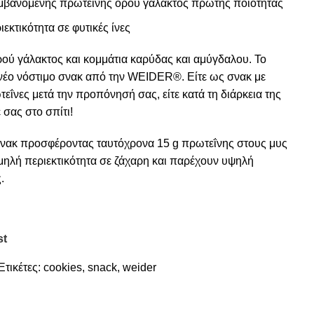
μβανομένης πρωτεΐνης ορού γάλακτος πρώτης ποιότητας
εκτικότητα σε φυτικές ίνες
ρού γάλακτος και κομμάτια καρύδας και αμύγδαλου. Το
ο νέο νόστιμο σνακ από την WEIDER®. Είτε ως σνακ με
εΐνες μετά την προπόνησή σας, είτε κατά τη διάρκεια της
 σας στο σπίτι!
σνακ προσφέροντας ταυτόχρονα 15 g πρωτεΐνης στους μυς
μηλή περιεκτικότητα σε ζάχαρη και παρέχουν υψηλή
.
st
Ετικέτες:
cookies
,
snack
,
weider