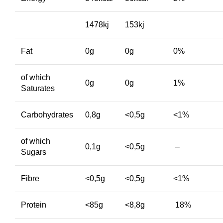
1478kj
153kj
Fat
0g
0g
0%
of which
0g
0g
1%
Saturates
Carbohydrates
0,8g
<0,5g
<1%
of which
0,1g
<0,5g
–
Sugars
Fibre
<0,5g
<0,5g
<1%
Protein
<85g
<8,8g
18%