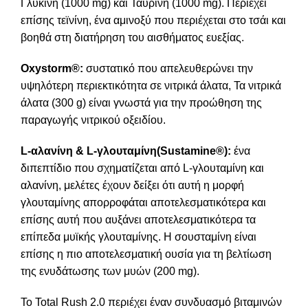
Γλυκίνη (1000 mg) και Ταυρίνη (1000 mg). Περιέχει
επίσης τεϊνίνη, ένα αμινοξύ που περιέχεται στο τσάι και
βοηθά στη διατήρηση του αισθήματος ευεξίας.
Oxystorm®:
συστατικό που απελευθερώνει την
υψηλότερη περιεκτικότητα σε νιτρικά άλατα, Τα νιτρικά
άλατα (300 g) είναι γνωστά για την προώθηση της
παραγωγής νιτρικού οξειδίου.
L-αλανίνη & L-
γλουταμίνη(Sustamine®):
ένα
διπεπτίδιο που σχηματίζεται από L-γλουταμίνη και
αλανίνη, μελέτες έχουν δείξει ότι αυτή η μορφή
γλουταμίνης απορροφάται αποτελεσματικότερα και
επίσης αυτή που αυξάνει αποτελεσματικότερα τα
επίπεδα μυϊκής γλουταμίνης. Η σουσταμίνη είναι
επίσης η πιο αποτελεσματική ουσία για τη βελτίωση
της ενυδάτωσης των μυών (200 mg).
Το Total Rush 2.0 περιέχει έναν συνδυασμό βιταμινών