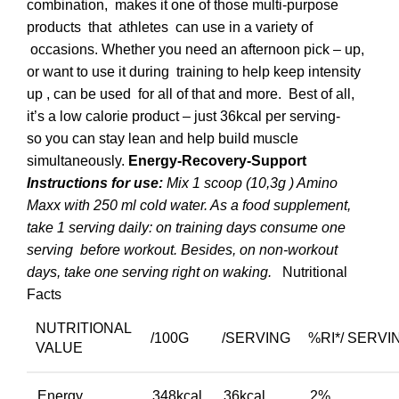
combination, makes it one of those multi-purpose
products that athletes can use in a variety of
occasions. Whether you need an afternoon pick – up,
or want to use it during training to help keep intensity
up , can be used for all of that and more. Best of all,
it’s a low calorie product – just 36kcal per serving-
so you can stay lean and help build muscle
simultaneously.
Energy-Recovery-Support
Instructions for use:
Mix 1 scoop (10,3g ) Amino
Maxx with 250 ml cold water. As a food supplement,
take 1 serving daily: on training days consume one
serving before workout. Besides, on non-workout
days, take one serving right on waking.
Nutritional
Facts
NUTRITIONAL
/100G
/SERVING
%RI*/ SERVI
VALUE
Energy
348kcal
36kcal
2%