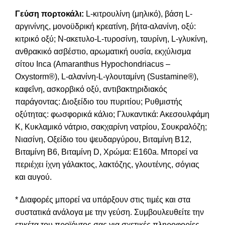
Γεύση πορτοκάλι:
L-κιτρουλίνη (μηλικό), βάση L-
αργινίνης, μονοϋδρική κρεατίνη, βήτα-αλανίνη, οξύ:
κιτρικό οξύ; Ν-ακετυλο-L-τυροσίνη, ταυρίνη, L-γλυκίνη,
ανθρακικό ασβέστιο, αρωματική ουσία, εκχύλισμα
σίτου Inca (Amaranthus Hypochondriacus –
Oxystorm®), L-αλανίνη-L-γλουταμίνη (Sustamine®),
καφεΐνη, ασκορβικό οξύ, αντιβακτηριδιακός
παράγοντας: Διοξείδιο του πυριτίου; Ρυθμιστής
οξύτητας: φωσφορικά κάλιο; Γλυκαντικά: Ακεσουλφάμη
K, Κυκλαμικό νάτριο, σακχαρίνη νατρίου, Σουκραλόζη;
Νιασίνη, Οξείδιο του ψευδαργύρου, Βιταμίνη Β12,
Βιταμίνη Β6, Βιταμίνη D, Χρώμα: E160a. Μπορεί να
περιέχει ίχνη γάλακτος, λακτόζης, γλουτένης, σόγιας
και αυγού.
* Διαφορές μπορεί να υπάρξουν στις τιμές και στα
συστατικά ανάλογα με την γεύση. Συμβουλευθείτε την
ετικέτα του προϊόντος σας για σχετικές πληροφορίες.