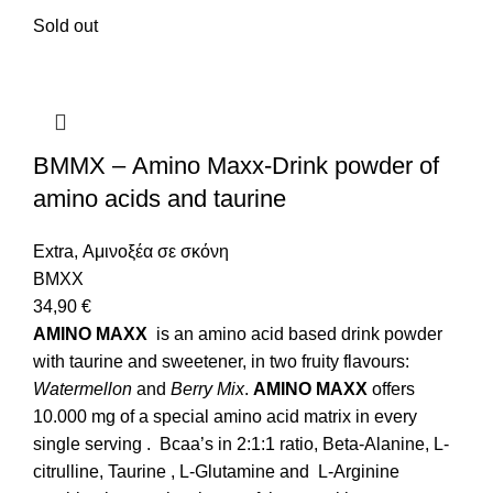
Sold out
ΒΜΜΧ – Amino Maxx-Drink powder of
amino acids and taurine
Extra
,
Αμινοξέα σε σκόνη
BMXX
34,90
€
AMINO MAXX
is an amino acid based drink powder
with taurine and sweetener, in two fruity flavours:
Watermellon
and
Berry Mix
.
AMINO MAXX
offers
10.000 mg of a special amino acid matrix in every
single serving . Bcaa’s in 2:1:1 ratio, Beta-Alanine, L-
citrulline, Taurine ,
L-Glutamine
and
L-Arginine