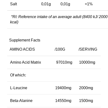
Salt
0,01g
0,01g
<1%
*RI: Reference intake of an average adult (8400 kJ/ 2000
kcal)
Supplement Facts
AMINO ACIDS
/100G
/SERVING
Amino Acid Matrix
97010mg
10000mg
Of which:
L-Leucine
19400mg
2000mg
Beta-Alanine
14550mg
1500mg