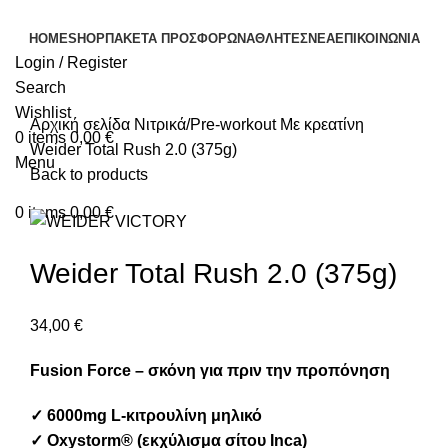
HOME
SHOP
ΠΑΚΕΤΑ ΠΡΟΣΦΟΡΩΝ
ΑΘΛΗΤΕΣ
ΝΕΑ
ΕΠΙΚΟΙΝΩΝΙΑ
Login / Register
Search
Click to enlarge
Wishlist
Αρχική σελίδα
Νιτρικά/Pre-workout
Με κρεατίνη
0
items
0,00
€
Weider Total Rush 2.0 (375g)
Menu
Back to products
0
items
0,00
€
Weider Total Rush 2.0 (375g)
34,00
€
Fusion Force – σκόνη για πριν την προπόνηση
✓
6000mg L-κιτρουλίνη μηλικό
✓
Oxystorm® (εκχύλισμα σίτου Inca)