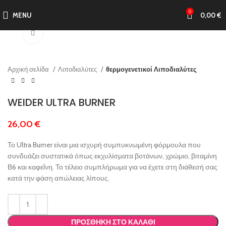
0
MENU
0,00
€
Click to enlarge
Αρχική σελίδα
Λιποδιαλύτες
θερμογενετικοί Λιποδιαλύτες
WEIDER ULTRA BURNER
26,00
€
Το Ultra Burner είναι μια ισχυρή συμπυκνωμένη φόρμουλα που
συνδυάζει συστατικά όπως εκχυλίσματα βοτάνων, χρώμιο, βιταμίνη
Β6 και καφεΐνη. Το τέλειο συμπλήρωμα για να έχετε στη διάθεσή σας
κατά την φάση απώλειας λίπους.
ΠΡΟΣΘΉΚΗ ΣΤΟ ΚΑΛΆΘΙ