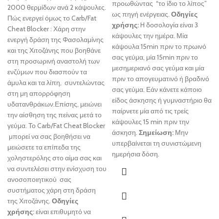
προωθώντας “το ίδιο το λίπος”
2000 θερμίδων ανά 2 κάψουλες.
ως πηγή ενέργειας.
Οδηγίες
Πώς ενεργεί όμως το Carb/Fat
χρήσης:
H δοσολογία είναι 3
Cheat Blocker : Χάρη στην
κάψουλες την ημέρα. Μία
ενεργή δράση της Φασολαμίνης
κάψουλα 15min πριν το πρωινό
και της Χιτοζάνης που βοηθάνε
σας γεύμα, μία 15min πριν το
στη προσωρινή αναστολή των
μεσημεριανό σας γεύμα και μία
ενζύμων που διασπούν τα
πριν το απογευματινό ή βραδινό
άμυλα και τα λίπη, συντελώντας
σας γεύμα. Εάν κάνετε κάποιο
στη μη απορρόφηση
είδος άσκησης ή γυμναστήριο θα
υδατανθράκων.Επίσης, μειώνει
παίρνετε μία από τις τρείς
την αίσθηση της πείνας μετά το
κάψουλες 15 min πριν την
γεύμα. Το Carb/Fat Cheat Blocker
άσκηση.
Σημείωση:
Μην
μπορεί να σας βοηθήσει να
υπερβαίνεται τη συνιστώμενη
μειώσετε τα επίπεδα της
ημερήσια δόση.
χοληστερόλης στο αίμα σας και
να συντελέσει στην ενίσχυση του
ανοσοποιητικού σας
συστήματος χάρη στη δράση
της Χιτοζάνης.
Οδηγίες
χρήσης:
είναι επιθυμητό να