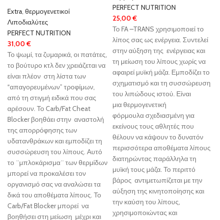
PERFECT NUTRITION
Extra
,
θερμογενετικοί
25,00
€
Λιποδιαλύτες
Το FA –TRANS χρησιμοποιεί το
PERFECT NUTRITION
λίπος σας ως ενέργεια. Συντελεί
31,00
€
στην αύξηση της ενέργειας και
Το ψωμί, τα ζυμαρικά, οι πατάτες,
τη μείωση του λίπους χωρίς να
το βούτυρο κτλ δεν χρειάζεται να
αφαιρεί μυϊκή μάζα. Εμποδίζει το
είναι πλέον στη λίστα των
σχηματισμό και τη συσσώρευση
“απαγορευμένων” τροφίμων,
του λιπώδους ιστού. Είναι
από τη στιγμή ειδικά που σας
μια θερμογενετική
αρέσουν. Το Carb/Fat Cheat
φόρμουλα σχεδιασμένη για
Blocker βοηθάει στην αναστολή
εκείνους τους αθλητές που
της απορρόφησης των
θέλουν να κάψουν το δυνατόν
υδατανθράκων και εμποδίζει τη
περισσότερα αποθέματα λίπους
συσσώρευση του λίπους. Αυτό
διατηρώντας παράλληλα τη
το ¨μπλοκάρισμα¨ των θερμίδων
μυϊκή τους μάζα. Το περιττό
μπορεί να προκαλέσει τον
βάρος αντιμετωπίζεται με την
οργανισμό σας να αναλώσει τα
αύξηση της κινητοποίησης και
δικά του αποθέματα λίπους. Το
την καύση του λίπους,
Carb/Fat Blocker μπορεί να
χρησιμοποιώντας και
βοηθήσει στη μείωση μέχρι και