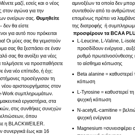
Μένετε μαζί, εσείς και ο νέος
αμινοξέων τα οποία δεν μπο
 στον αγώνα για την
συντεθούν από το ανθρώπινο
ων ονείρων σας.
Θυμηθείτε
επομένως πρέπει να λαμβάνο
– δεν θα είστε
της διατροφής ή συμπληρω
νοι για αυτό που πρόκειται
προσφέρουν τα BCAA PLU
α! Οι μύες σας θα γεμιστούν
L-Leucine, L-Valine, L-isol
ώμα σας θα ξεσπάσει σε έναν
προσδίδουν ενέργεια , αυξ
αλό σας θα ανοίξει για νέες
ρυθμό πρωτεϊνοσύνθεσης 
α τολμήσετε να προσπαθήσετε
το αίσθημα κόπωσης
σε ένα νέο επίπεδο, ή όχι;
Beta alanine = καθυστερεί 
ιστήμονες προσέγγισαν τη
κόπωση
 νέου αριστουργήματος στον
L-Tyrosine = καθυστερεί τη
re-Work συμπληρωμάτων.
ψυχική κόπωση
μακευτικά εργαστήρια, στα
δικών, στις συνθήκες συνεχών
N-acetylL-carnitine = βελτι
βελτιώσεων, όπου
ψυχική ενέργεια
κε η BLACKWEILER.
Magnesium =συνεισφέρει 
 συνεργικά έως και 16