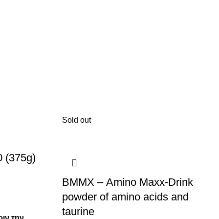
Sold out
0 (375g)
ΒΜΜΧ – Amino Maxx-Drink
powder of amino acids and
taurine
ριν την