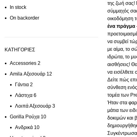
της ζωή σας! 
In stock
σύμμαχός σας
On backorder
οικοδόμηση τ
ένα πράγμα
προετοιμασμέ
να συμβεί τώρ
με αίμα, το σ
ΚΑΤΗΓΟΡΙΕΣ
ιδρώτα, το μυ
Accessories
2
αισθήσεις! Θ
να εισέλθετε 
Amila Αξεσουάρ
12
Δείτε πώς επ
Γάντια
2
σύνθεση ενός
τομέα των P
Λάστιχα
6
Ήταν στα φαρ
Λοιπά Αξεσουάρ
3
μάτια των ει
Gorilla Ρούχα
10
δοκιμών και 
δημιουργήθη
Ανδρικά
10
Συγκέντρωσαν