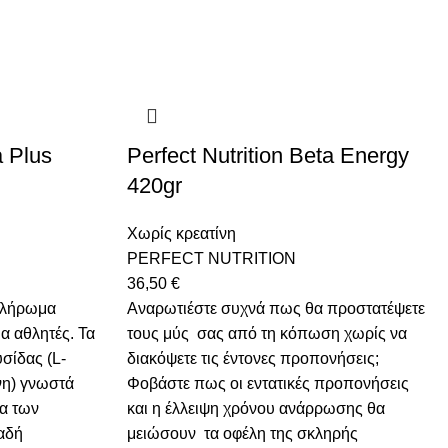
a Plus
Perfect Nutrition Beta Energy
420gr
Χωρίς κρεατίνη
PERFECT NUTRITION
36,50
€
πλήρωμα
Αναρωτιέστε συχνά πως θα προστατέψετε
α αθλητές. Τα
τους μύς σας από τη κόπωση χωρίς να
σίδας (L-
διακόψετε τις έντονες προπονήσεις;
ίνη) γνωστά
Φοβάστε πως οι εντατικές προπονήσεις
α των
και η έλλειψη χρόνου ανάρρωσης θα
αδή
μειώσουν τα οφέλη της σκληρής