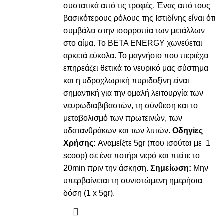
συστατικά από τις τροφές. Ένας από τους
βασικότερους ρόλους της Ιστιδίνης είναι ότι
συμβάλει στην ισορροπία των μετάλλων
στο αίμα. Το BETA ENERGY χωνεύεται
αρκετά εύκολα. Το μαγνήσιο που περιέχει
επηρεάζει θετικά το νευρικό μας σύστημα
και η υδροχλωρική πυριδοξίνη είναι
σημαντική για την ομαλή λειτουργία των
νευρωδιαβιβαστών, τη σύνθεση και το
μεταβολισμό των πρωτεινών, των
υδατανθράκων και των λιπών.
Οδηγίες
Χρήσης:
Αναμείξτε 5gr (που ισούται με 1
scoop) σε ένα ποτήρι νερό και πιείτε το
20min πριν την άσκηση.
Σημείωση:
Μην
υπερβαίνεται τη συνιστώμενη ημερήσια
δόση (1 x 5gr).