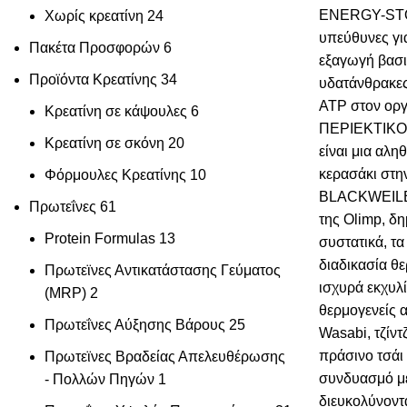
ENERGY-STO
Χωρίς κρεατίνη
24
υπεύθυνες γι
Πακέτα Προσφορών
6
εξαγωγή βασι
Προϊόντα Κρεατίνης
34
υδατάνθρακες
ATP στον ορ
Κρεατίνη σε κάψουλες
6
ΠΕΡΙΕΚΤΙΚΟ
Κρεατίνη σε σκόνη
20
είναι μια αλη
κερασάκι στην
Φόρμουλες Κρεατίνης
10
BLACKWEILE
Πρωτεΐνες
61
της Olimp, δ
Protein Formulas
13
συστατικά, τα
διαδικασία θε
Πρωτεϊνες Αντικατάστασης Γεύματος
ισχυρά εκχυλ
(MRP)
2
θερμογενείς α
Πρωτεΐνες Αύξησης Βάρους
25
Wasabi, τζίντ
πράσινο τσάι 
Πρωτεϊνες Βραδείας Απελευθέρωσης
συνδυασμό με
- Πολλών Πηγών
1
διευκολύνοντ