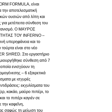
RM FORMULA, είναι
α την αποτελεσματική
κών ουσιών από λίπη και
 για μετέπειτα σύνθεση του
γανισμό. Ο ΜΑΥΡΟΣ
ΤΗΤΑΣ ΤΟΥ INFERNO –
θινή υπερηφάνεια και το
 τούρτα είναι στο νέο
R SHRED. Στο εργαστήριο
ημιουργήθηκε σύνθεση από 7
 οποία ενισχύουν τη
ρμογένεσης – 6 εξαιρετικά
ίσματα με ισχυρές
ντιδράσεις: εκχυλίσματα του
ζερ, κακάο, μαύρο πιπέρι, το
και το πιπέρι καγιέν σε
 την καφεΐνη,
ας σαφώς τη μείωση του