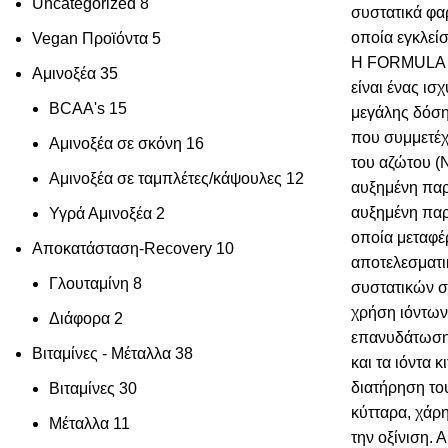
Uncategorized
8
συστατικά φα
οποία εγκλεί
Vegan Προϊόντα
5
Η FORMULA
Αμινοξέα
35
είναι ένας ι
BCAA's
15
μεγάλης δόσης
που συμμετέχ
Αμινοξέα σε σκόνη
16
του αζώτου (
Αμινοξέα σε ταμπλέτες/κάψουλες
12
αυξημένη πα
αυξημένη παρ
Υγρά Αμινοξέα
2
οποία μεταφέρ
Αποκατάσταση-Recovery
10
αποτελεσματι
Γλουταμίνη
8
συστατικών σ
χρήση ιόντων 
Διάφορα
2
επανυδάτωση
Βιταμίνες - Μέταλλα
38
και τα ιόντα 
διατήρηση το
Βιταμίνες
30
κύτταρα, χάρ
Μέταλλα
11
την οξίνιση. 