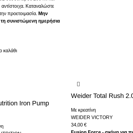
, αντίστοιχα. Καταναλώστε
την προετοιμασία.
Μην
 τη συνιστώμενη ημερήσια
ο καλάθι
Weider Total Rush 2.
utrition Iron Pump
Με κρεατίνη
WEIDER VICTORY
34,00
€
νη
Fusion Force - σκόνη για π