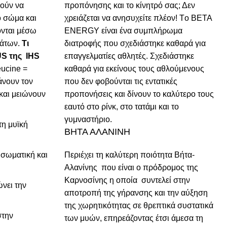
ρούν να
προπόνησης και το κίνητρό σας; Δεν
 σώμα και
χρειάζεται να ανησυχείτε πλέον! Τo BETA
νται μέσω
ENERGY είναι ένα συμπλήρωμα
μάτων.
Τι
διατροφής που σχεδιάστηκε καθαρά για
S της IHS
επαγγελματίες αθλητές. Σχεδιάστηκε
eucine =
καθαρά για εκείνους τους αθλούμενους
άνουν τον
που δεν φοβούνται τις εντατικές
και μειώνουν
προπονήσεις και δίνουν το καλύτερο τους
εαυτό στο ρίνκ, στο τατάμι και το
γυμναστήριο.
τη μυϊκή
ΒΗΤΑ ΑΛΑΝΙΝΗ
 σωματική και
Περιέχει τη καλύτερη ποιότητα Βήτα-
Αλανίνης που είναι ο πρόδρομος της
Καρνοσίνης η οποία συντελεί στην
ώνει την
αποτροπή της γήρανσης και την αύξηση
της χωρητικότητας σε θρεπτικά συστατικά
στην
των μυών, επηρεάζοντας έτσι άμεσα τη