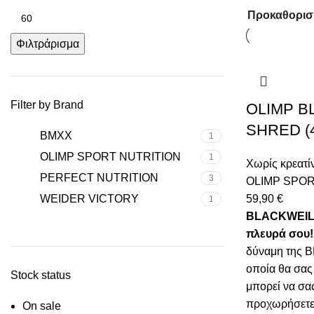
Φιλτράρισμα
Filter by Brand
OLIMP B
SHRED (
BMXX
1
OLIMP SPORT NUTRITION
1
Χωρίς κρεατί
PERFECT NUTRITION
3
OLIMP SPOR
WEIDER VICTORY
59,90
€
1
BLACKWEILE
πλευρά σου!
δύναμη της
οποία θα σας
Stock status
μπορεί να σα
προχωρήσετε
On sale