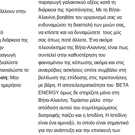
παραγωγή γαλακτικού οξέος κατά τη
διάρκεια της προπόνησης. Με τη Βήτα-
βάλλουν στην
Αλανίνη βοηθάτε τον οργανισμό σας να
ενδυναμώσει τη διαστολή των μυών σας,
κό
να κτίσετε και να δυναμώσετε τους μύς
 διάρκεια της
σας όπως ποτέ άλλοτε. Ένα ακόμα
ην
πλεονέκτημα της Βήτα-Αλανίνης είναι πως
αραγωγή
συντελεί στην καθυστέρηση του
Διαλύστε
φαινομένου της κόπωσης ακόμα και στις
αταναλώστε το
αναερόβιες ασκήσεις οπότε συμβάλει στη
ωση:
Μην
βελτίωση της επίδοσης στις προπονήσεις
 ημερήσια
με βάρη. Η αποτελεσματικότητα του BETA
ENERGY όμως δε στηρίζετε μόνο στη
Βήτα-Αλανίνη. Τεράστιο ρόλο στην
απόδοση αυτού του συμπληρώματος
διατροφής παίζει και η Ιστιδίνη. Η Ιστιδίνη
είναι ένα αμινοξύ, το οποίο είναι σημαντικό
για την ανάπτυξη και την επισκευή των