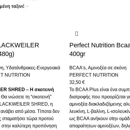
LACKWEILER
Perfect Nutrition Bca
480g)
400gr
νη
,
Υδατάνθρακες-Ενεργειακά
BCAA's
,
Αμινοξέα σε σκόνη
T NUTRITION
PERFECT NUTRITION
32,50
€
R SHRED – Η σκοτεινή
Το BCAA Plus είναι ένα συμ
Θα νιώσετε τη “σκοτεινή”
διατροφής που προορίζεται γι
 BLACKWEILER SHRED, η
αμινοξέα διακλαδιζόμενης αλυ
 ανάβει από μέσα. Τίποτα δεν
λευκίνη, L-βαλίνη, L-ισολευκ
ς σταματήσει τώρα προτού
ως BCAA ανήκουν σtην ομάδ
 στην καλύτερη προπόνηση
απαραίτητων αμινοξέων, δηλ