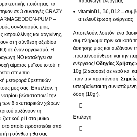
παραγωγή ενέργειας
ρμακευτικής ποιότητας, τα
στηκαν σε 3 συνταγές CRAZY!
vitaminB1, B6, B12 = συμ
 ARMAGEDDON-PUMP –
απελευθέρωση ενέργειας
σχυρός συνδυασμός μιας
Αποτελούν, λοιπόν, ένα βασι
 κιτρουλλίνης και αργινίνης,
συμπλήρωμα πριν και κατά τη
ουν στη σύνθεση οξειδίου
άσκησης μιας και αυξάνουν τ
NO) σε έναν οργανισμό. Η
πρωτεϊνοσύνθεση και την π
ραγωγή ΝΟ καταλήγει σε
ενέργειας!
Οδηγίες Χρήσης:
οχή αίματος μυϊκού ιστού, η
10g (2 scoops) σε νερό και κ
εται στην πιο
πριν την προπόνηση.
Σημεί
κή μεταφορά θρεπτικών
υπερβαίνεται τη συνιστώμενη
τους μυς σας. Επιπλέον, η
δόση (10gr).
νατρίου βελτιστοποιεί την
 των διακυτταρικών χώρων
κιτρικού αυξάνουν τη
Επιλογή
υ ζωτικού pH στα μυϊκά
η στο οποίο προστατεύει από
Αυτή η σύνθεση θα σας