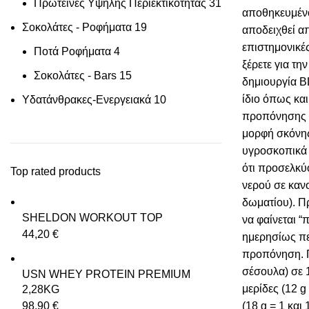
Πρωτεΐνες Υψηλής Περιεκτικότητας
31
αποθηκευμένο
Σοκολάτες - Ροφήματα
19
αποδειχθεί α
επιστημονικές
Ποτά Ροφήματα
4
ξέρετε για τη
Σοκολάτες - Bars
15
δημιουργία 
ίδιο όπως και
Υδατάνθρακες-Ενεργειακά
10
προπόνησης 
μορφή σκόνης
υγροσκοπικά 
ότι προσελκύ
Top rated products
νερού σε καν
δωματίου). Π
SHELDON WORKOUT TOP
να φαίνεται “
44,20
€
ημερησίως πε
προπόνηση. Π
σέσουλα) σε 
USN WHEY PROTEIN PREMIUM
μερίδες (12 g
2,28KG
98,90
€
(18 g = 1 και