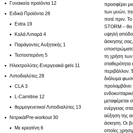
Γυναικεία προϊόντα
12
προσφέρει μ
των μυών, την
Ειδικά Προϊόντα
28
ποτέ πριν. 
Extra
19
STORM – θα σ
υψηλή απόδοσ
Καλά Λιπαρά
4
άσκησης σας,
Παράγοντες Αυξητικής
1
υποστρώματο
Τεστοστερόνη
5
τη χρήση των
σταθερότητα 
Ηλεκτρολύτες-Ενεργειακά gels
11
περιβάλλον. 
Λιποδιαλύτες
28
διάλυμα φωσ
προλαμβάνει 
CLA
3
ενδοκυτταρικ
L-Carnitine
12
μεταφέρεται 
θερμογενετικοί Λιποδιαλύτες
13
ενέργειας στα
αύξηση της αν
Νιτρικά/Pre-workout
30
άσκηση. Οι βι
Με κρεατίνη
6
οποίες χρησι