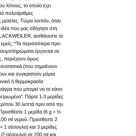
υ λίπους, το οποίο έχει
πό πολυάριθμες
 μελέτες. Τώρα λοιπόν, όταν
ν ιδέα που μας οδήγησε στη
BLACKWEILER, αισθάνεστε το
 εμείς; *Τα περισσότερα προ-
συμπληρώματα έρχονται σε
, περιέχουν όμως
συστατικά (που σημαίνουν
ουν και συγκρατούν μόρια
ονική ή θερμοκρασία
ράγμα που μπορεί να το κάνει
πετρωμένο”. Πάρτε 1-3 μερίδες
ρίπου 30 λεπτά πριν από την
ροσθέστε 1 μερίδα (6 g = ½
100 ml νερού. Προσθέστε 2
 = 1 σέσουλα) και 3 μερίδες
 1/2 σέσουλα) σε 200 ml και