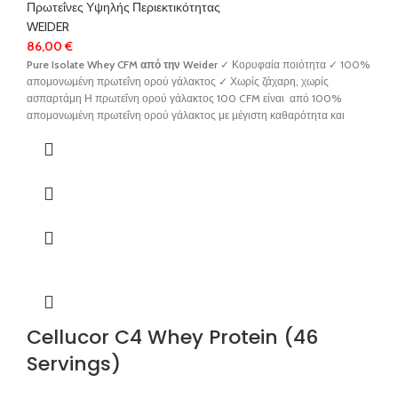
Πρωτεΐνες Υψηλής Περιεκτικότητας
WEIDER
86,00
€
Pure Isolate Whey CFM
από
την
Weider
✓ Κορυφαία ποιότητα ✓ 100%
απομονωμένη πρωτεΐνη ορού γάλακτος ✓ Χωρίς ζάχαρη, χωρίς
ασπαρτάμη Η πρωτεΐνη ορού γάλακτος 100 CFM είναι από 100%
απομονωμένη πρωτεΐνη ορού γάλακτος με μέγιστη καθαρότητα και
κορυφαία ποιότητα (Isolac®) Έχει εμπλουτιστεί με πεπτικά ένζυμα
(Digezyme®),
δεν περιέχει ζάχαρη και σχεδόν καθόλου λίπος.
Τα
συστατικά του έχουν επιλεγεί προσεκτικά για να ενισχύσουν την
ανάκαμψη μετά από προπονήσεις και να σας βοηθήσουν να επιτύχετε τα
αποτελέσματα που έχετε προγραμματίσει. Είναι ιδανική επιλογή για
λήψη μετά την προπόνηση ή για να συμπληρώσετε την πρόσληψη
πρωτεΐνης οποιαδήποτε στιγμή της ημέρας, για πρωινό ή για να
κορεστείτε ανάμεσα στα γεύματα. Κύρια χαρακτηριστικά: ✓ 87%
πρωτεΐνη ✓ Πηγές υψηλής ποιότητας (Isolac®) ✓ Με γάλα αγελάδων
που τρέφονται με χόρτο ✓ Χωρίς ασπαρτάμη ✓ Με χαμηλά λιπαρά ✓ Με
φυσικά γλυκαντικά: Στέβια ✓ Με πεπτικά ένζυμα (Digezyme®)
✓ Κατάλληλο για χορτοφάγους
Cellucor C4 Whey Protein (46
Servings)