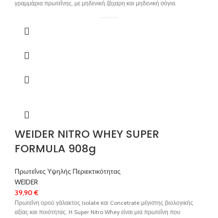
γραμμάρια πρωτεΐνης, με μηδενική ζάχαρη και μηδενική σόγια.
✓
Μπιζέλι, ρύζι και πρωτεΐνη κάνναβης
✓
Μηδενική ζάχαρη και σόγια
✓
Εξαιρετική γεύση
WEIDER NITRO WHEY SUPER
FORMULA 908g
Πρωτεΐνες Υψηλής Περιεκτικότητας
WEIDER
39,90
€
Πρωτεΐνη ορού γάλακτος Isolate και Concetrate μέγιστης βιολογικής
αξίας και ποιότητας. H Super Nitro Whey είναι μια πρωτεΐνη που