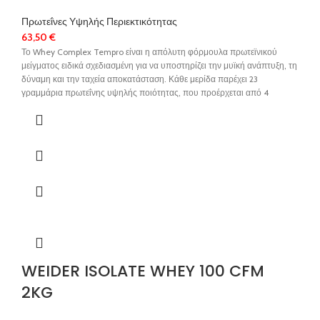
Πρωτεΐνες Υψηλής Περιεκτικότητας
63,50
€
Το Whey Complex Tempro είναι η απόλυτη φόρμουλα πρωτεϊνικού
μείγματος ειδικά σχεδιασμένη για να υποστηρίζει την μυϊκή ανάπτυξη, τη
δύναμη και την ταχεία αποκατάσταση. Κάθε μερίδα παρέχει 23
γραμμάρια πρωτεΐνης υψηλής ποιότητας, που προέρχεται από 4
μορφές πρωτεΐνης υψηλής ποιότητας: συμπύκνωμα πρωτεΐνης ορού
γάλακτος, μικκυλιακή καζεΐνη, απομονωμένη πρωτεΐνη ορού γάλακτος
και αλβουμίνη αυγού, παρέχοντας ένα πλήρες φάσμα απαραίτητων
αμινοξέων για βέλτιστη μυϊκή ανάπτυξη.
WEIDER ISOLATE WHEY 100 CFM
2KG