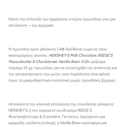
Κάντε την επίτευξη του ημερήσιου στόχου πρωτεΐνης σας μια
απόλαυση — όχι αγγαρεία.
Η πρωτεΐνη ορού γάλακτος C4® διατίθεται τώρα σε τρεις
ακαταμάχητες γεύσεις:
HERSHEY’S MIlk Chocolate, REESE’S
Peanutbutter & Choclate και Vanilla Bean.
Κάθε μεζούρα
περιέχει 25 γρ. πρωτεΐνης για να υποστηρίξει την ανάπτυξη και
την αποκατάσταση των μυών, ενώ παράλληλα είναι φιλική
προς τα μακροθρεπτικά συστατικά χωρίς προσθήκη ζάχαρης.
Απολαύστε την κλασική απόλαυση της σοκολάτας γάλακτος
HERSHEY’S ή τον ταιριαστό συνδυασμό REESE’S
Φυστικοβούτυρο & Σοκολάτα. Για όσους λαχταρούν μια
κρεμώδη, ευέλικτη επιλογή, η Vanilla Bean προσφέρει μια