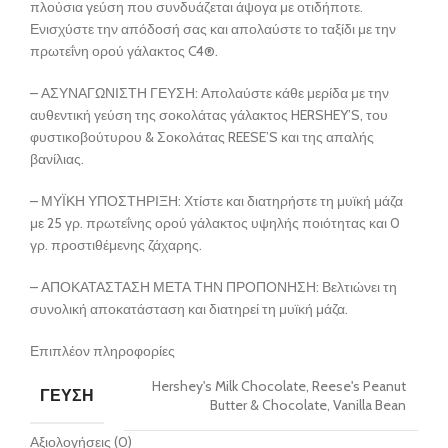
πλούσια γεύση που συνδυάζεται άψογα με οτιδήποτε.
Ενισχύστε την απόδοσή σας και απολαύστε το ταξίδι με την
πρωτεΐνη ορού γάλακτος C4®.
– ΑΣΥΝΑΓΩΝΙΣΤΗ ΓΕΥΣΗ: Απολαύστε κάθε μερίδα με την
αυθεντική γεύση της σοκολάτας γάλακτος HERSHEY’S, του
φυστικοβούτυρου & Σοκολάτας REESE’S και της απαλής
βανίλιας.
– ΜΥΪΚΗ ΥΠΟΣΤΗΡΙΞΗ: Χτίστε και διατηρήστε τη μυϊκή μάζα
με 25 γρ. πρωτεΐνης ορού γάλακτος υψηλής ποιότητας και 0
γρ. προστιθέμενης ζάχαρης.
– ΑΠΟΚΑΤΑΣΤΑΣΗ ΜΕΤΑ ΤΗΝ ΠΡΟΠΟΝΗΣΗ: Βελτιώνει τη
συνολική αποκατάσταση και διατηρεί τη μυϊκή μάζα.
Επιπλέον πληροφορίες
Hershey's Milk Chocolate, Reese's Peanut
ΓΕΥΣΗ
Butter & Chocolate, Vanilla Bean
Αξιολογήσεις (0)