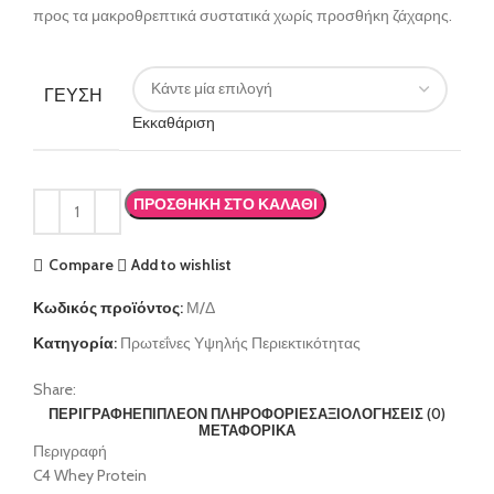
προς τα μακροθρεπτικά συστατικά χωρίς προσθήκη ζάχαρης.
ΓΕΥΣΗ
Εκκαθάριση
ΠΡΟΣΘΉΚΗ ΣΤΟ ΚΑΛΆΘΙ
Compare
Add to wishlist
Κωδικός προϊόντος:
Μ/Δ
Κατηγορία:
Πρωτεΐνες Υψηλής Περιεκτικότητας
Share:
ΠΕΡΙΓΡΑΦΉ
ΕΠΙΠΛΈΟΝ ΠΛΗΡΟΦΟΡΊΕΣ
ΑΞΙΟΛΟΓΉΣΕΙΣ (0)
ΜΕΤΑΦΟΡΙΚΑ
Περιγραφή
C4 Whey Protein