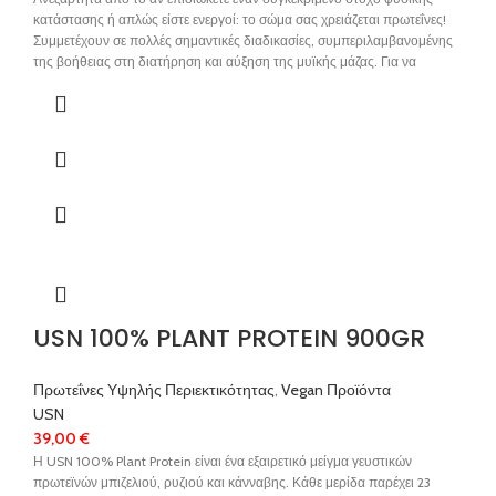
κατάστασης ή απλώς είστε ενεργοί: το σώμα σας χρειάζεται πρωτεΐνες!
Συμμετέχουν σε πολλές σημαντικές διαδικασίες, συμπεριλαμβανομένης
της βοήθειας στη διατήρηση και αύξηση της μυϊκής μάζας. Για να
διασφαλίσετε ότι οι μύες σας παίρνουν αυτό που τους αξίζει,
η MaxWhey μας περιέχει 75 τοις εκατό πρωτεΐνη από απομονωμένη
πρωτεΐνη ορού γάλακτος υψηλής ποιότητας και συμπύκνωμα
πρωτεΐνης ορού γάλακτος. Αυτό αντιστοιχεί σε τεράστια ποσότητα 23
γραμμαρίων ανά μερίδα 30 γραμμαρίων.
USN 100% PLANT PROTEIN 900GR
Πρωτεΐνες Υψηλής Περιεκτικότητας
,
Vegan Προϊόντα
USN
39,00
€
Η USN 100% Plant Protein είναι ένα εξαιρετικό μείγμα γευστικών
πρωτεϊνών μπιζελιού, ρυζιού και κάνναβης. Κάθε μερίδα παρέχει 23