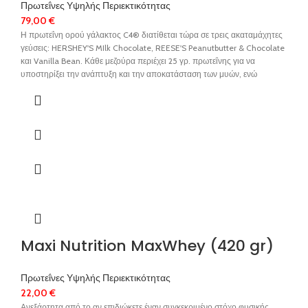
Πρωτεΐνες Υψηλής Περιεκτικότητας
79,00
€
Η πρωτεΐνη ορού γάλακτος C4® διατίθεται τώρα σε τρεις ακαταμάχητες
γεύσεις: HERSHEY'S MIlk Chocolate, REESE'S Peanutbutter & Chocolate
και Vanilla Bean. Κάθε μεζούρα περιέχει 25 γρ. πρωτεΐνης για να
υποστηρίξει την ανάπτυξη και την αποκατάσταση των μυών, ενώ
παράλληλα είναι φιλική προς τα μακροθρεπτικά συστατικά χωρίς
προσθήκη ζάχαρης.
Maxi Nutrition MaxWhey (420 gr)
Πρωτεΐνες Υψηλής Περιεκτικότητας
22,00
€
Ανεξάρτητα από το αν επιδιώκετε έναν συγκεκριμένο στόχο φυσικής