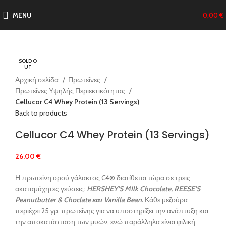
MENU
0,00
€
SOLD O
Click to enlarge
UT
Αρχική σελίδα
Πρωτεΐνες
Πρωτεΐνες Υψηλής Περιεκτικότητας
Cellucor C4 Whey Protein (13 Servings)
Back to products
Cellucor C4 Whey Protein (13 Servings)
26,00
€
Η πρωτεΐνη ορού γάλακτος C4® διατίθεται τώρα σε τρεις
ακαταμάχητες γεύσεις:
HERSHEY’S MIlk Chocolate, REESE’S
Peanutbutter & Choclate και Vanilla Bean.
Κάθε μεζούρα
περιέχει 25 γρ. πρωτεΐνης για να υποστηρίξει την ανάπτυξη και
την αποκατάσταση των μυών, ενώ παράλληλα είναι φιλική