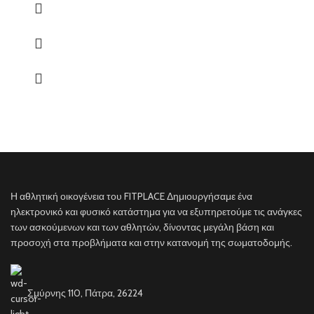
1 και 2 γραμμαρίων πρωτεΐνης ανά κιλό σωματικού βάρους ανά ημέρα,
μερικές φορές φτάνοντας τα 2,5 g / kg βάρους / ημέρα. Οι τακτικοί
αθλητές που θέλουν να αισθάνονται καλά στο γυμναστήριο χρειάζονται
1,2 g. Οι δρομείς μεγάλης απόστασης 1,5 g και αθλητές που
χρειάζονται δύναμη ή που θέλουν να κερδίσουν μυϊκή μάζα, από 2 έως
2,5 g. Γι' αυτό συνιστάται να λαμβάνετε ένα συμπλήρωμα πλούσιο σε
πρωτεΐνες μία ή δύο φορές την ημέρα. Αυτός είναι ο λόγος για τον οποίο
σας συνιστούμε να πάρετε το Premium Whey, καθώς είναι μια υγιεινή
πρωτεΐνη με εξαιρετική αφομοίωση, θεμελιώδης για όλους τους αθλητές
και για όλους εκείνους τους ανθρώπους που διατηρούν μια υγιή και
ισορροπημένη διατροφή.
Η αθλητική οικογένεια του FITPLACE Δημιουργήσαμε ένα
ηλεκτρονικό και φυσικό κατάστημα για να εξυπηρετούμε τις ανάγκες
των ασκούμενων και των αθλητών, δίνοντας μεγάλη βάση και
προσοχή στα προβλήματα και στην κατανομή της σωματοδομής.
Σμύρνης 110, Πάτρα, 26224