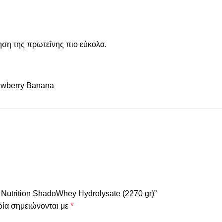
ηση της πρωτεΐνης πιο εύκολα.
awberry Banana
 Nutrition ShadoWhey Hydrolysate (2270 gr)”
δία σημειώνονται με
*