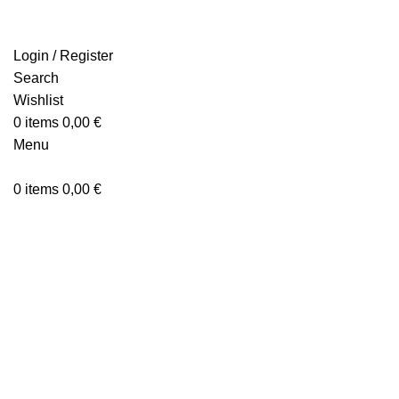
Login / Register
Search
Wishlist
0
items
0,00
€
Click to enlarge
Menu
0
items
0,00
€