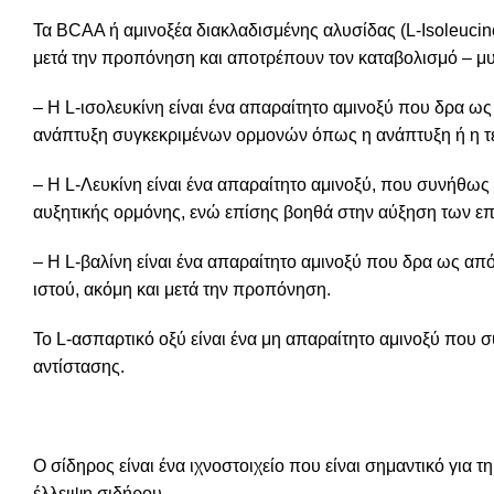
Τα BCAA ή αμινοξέα διακλαδισμένης αλυσίδας (L-Isoleucin
μετά την προπόνηση και αποτρέπουν τον καταβολισμό – μυϊ
– Η L-ισολευκίνη είναι ένα απαραίτητο αμινοξύ που δρα ω
ανάπτυξη συγκεκριμένων ορμονών όπως η ανάπτυξη ή η τ
– Η L-Λευκίνη είναι ένα απαραίτητο αμινοξύ, που συνήθως
αυξητικής ορμόνης, ενώ επίσης βοηθά στην αύξηση των ε
– Η L-βαλίνη είναι ένα απαραίτητο αμινοξύ που δρα ως από
ιστού, ακόμη και μετά την προπόνηση.
Το L-ασπαρτικό οξύ είναι ένα μη απαραίτητο αμινοξύ που 
αντίστασης.
Ο σίδηρος είναι ένα ιχνοστοιχείο που είναι σημαντικό για
έλλειψη σιδήρου.