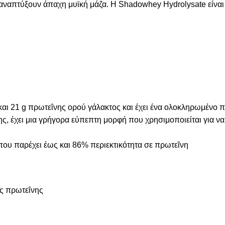
α αναπτύξουν άπαχη μυϊκή μάζα. Η Shadowhey Hydrolysate είνα
ι 21 g πρωτεΐνης ορού γάλακτος και έχει ένα ολοκληρωμένο π
σης, έχει μια γρήγορα εύπεπτη μορφή που χρησιμοποιείται για 
που παρέχει έως και 86% περιεκτικότητα σε πρωτεΐνη
ής πρωτεΐνης