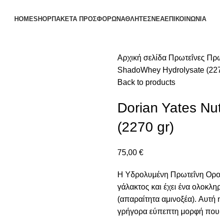
HOME
SHOP
ΠΑΚΕΤΑ ΠΡΟΣΦΟΡΩΝ
ΑΘΛΗΤΕΣ
ΝΕΑ
ΕΠΙΚΟΙΝΩΝΙΑ
Αρχική σελίδα
Πρωτεΐνες
Πρω
ShadoWhey Hydrolysate (227
Back to products
Dorian Yates Nu
(2270 gr)
75,00
€
Η Υδρολυμένη Πρωτεΐνη Ορού
γάλακτος και έχει ένα ολοκλ
(απαραίτητα αμινοξέα). Αυτή 
γρήγορα εύπεπτη μορφή που χ