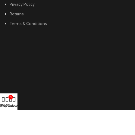
Privacy Policy
Returns
Terms & Conditions
0
Shop
Wishlist
My account
Cart