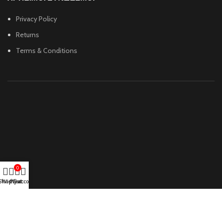
Privacy Policy
Returns
Terms & Conditions
0
Shop
Wishlist
My account
Cart