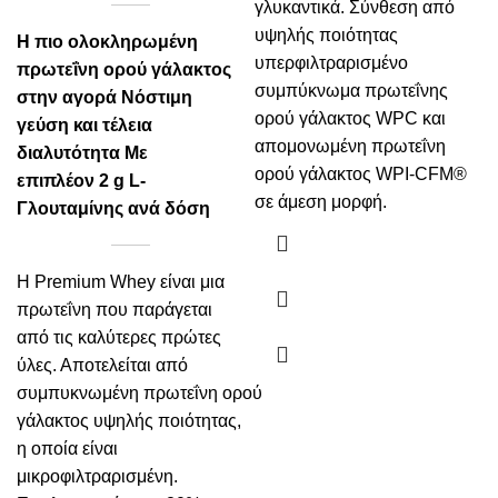
γλυκαντικά. Σύνθεση από
υψηλής ποιότητας
Η πιο ολοκληρωμένη
υπερφιλτραρισμένο
πρωτεΐνη ορού γάλακτος
συμπύκνωμα πρωτεΐνης
στην αγορά Νόστιμη
ορού γάλακτος WPC και
γεύση και τέλεια
απομονωμένη πρωτεΐνη
διαλυτότητα
Με
ορού γάλακτος WPI-CFM®
επιπλέον 2 g L-
σε άμεση μορφή.
Γλουταμίνης ανά δόση
Η Premium Whey είναι μια
πρωτεΐνη που παράγεται
από τις καλύτερες πρώτες
ύλες. Αποτελείται από
συμπυκνωμένη πρωτεΐνη ορού
γάλακτος υψηλής ποιότητας,
η οποία είναι
μικροφιλτραρισμένη.