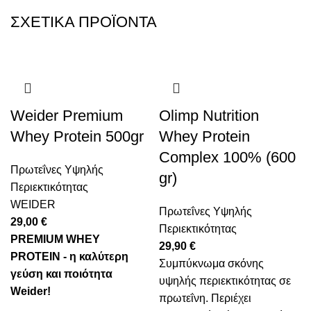
ΣΧΕΤΙΚΆ ΠΡΟΪΌΝΤΑ
Weider Premium
Olimp Nutrition
Whey Protein 500gr
Whey Protein
Complex 100% (600
Πρωτεΐνες Υψηλής
gr)
Περιεκτικότητας
WEIDER
Πρωτεΐνες Υψηλής
29,00
€
Περιεκτικότητας
PREMIUM WHEY
29,90
€
PROTEIN - η καλύτερη
Συμπύκνωμα σκόνης
γεύση και ποιότητα
υψηλής περιεκτικότητας σε
Weider!
πρωτεΐνη. Περιέχει